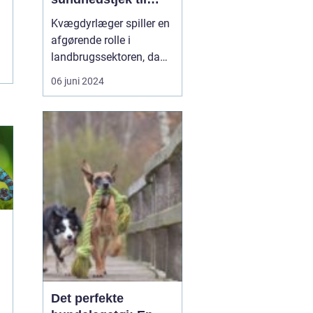
sygdomsbehandling
Kvægdyrlæger spiller en
afgørende rolle i
landbrugssektoren, da
de sørger for sundheden
06 juni 2024
og velfærden hos en af
de mest værdifulde
husdyrbestande -
kvæget. I dagens
landbrug er det ikke blot
vigtigt at yde den bedste
pleje til disse dyr, men
også at s...
Det perfekte