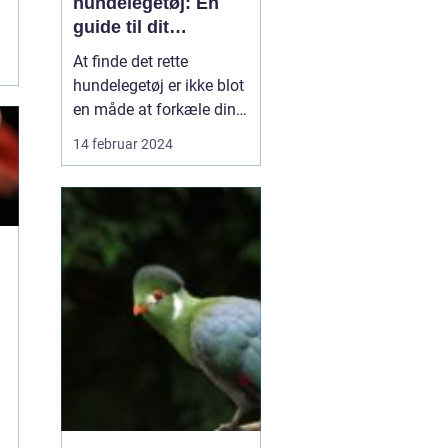
hundelegetøj: En
guide til dit
kæledyrs glæde og
At finde det rette
trivsel
hundelegetøj er ikke blot
en måde at forkæle din
firbenede ven; det er en
14 februar 2024
essentiel del af deres
udvikling og vedvarende
trivsel. Et godt legetøj
kan stimulere hundens
intellekt, reducere stress,
fremme fysisk aktivitet
og styrke b...