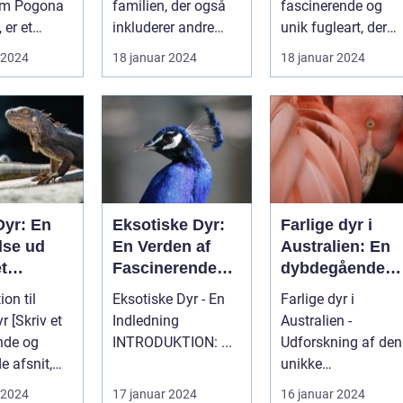
om Pogona
familien, der også
fascinerende og
grund af sin
 er et
inkluderer andre
unik fugleart, der
unikke
ende
små rovdyr som
tilhører ordenen
 2024
18 januar 2024
18 januar 2024
personlighed og
 som har
mår, odder og græ...
Apterygiformes o...
charme
Dyr: En
Eksotiske Dyr:
Farlige dyr i
lse ud
En Verden af
Australien: En
t
Fascinerende
dybdegående
lige
Skabninger
analyse
ion til
Eksotiske Dyr - En
Farlige dyr i
v et
Indledning
Australien -
de og
INTRODUKTION: ...
Udforskning af den
 afsnit,
unikke
læserens
dyrelivsverden
 2024
17 januar 2024
16 januar 2024