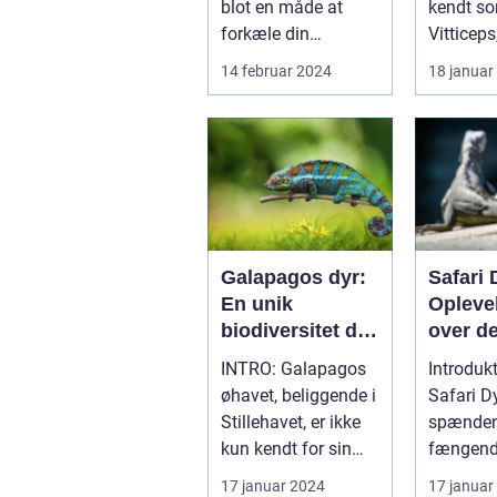
blot en måde at
kendt s
forkæle din
Vitticeps,
firbenede ven; det er
fasciner
14 februar 2024
18 januar
en essenti...
krybdyr,
vundet...
Galapagos dyr:
Safari 
En unik
Opleve
biodiversitet du
over de
bør kende til
sædvan
INTRO: Galapagos
Introdukt
øhavet, beliggende i
Safari Dyr [Skri
Stillehavet, er ikke
spænden
kun kendt for sin
fængende
storslåede natur og
der får 
17 januar 2024
17 januar