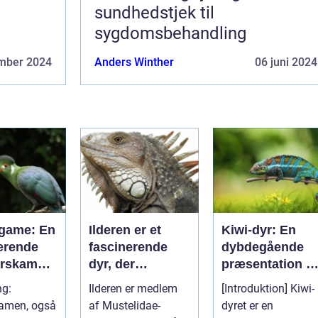
sundhedstjek til
sygdomsbehandling
mber 2024
Anders Winther
06 juni 2024
game: En
Ilderen er et
Kiwi-dyr: En
erende
fascinerende
dybdegående
yrskamme
dyr, der
præsentation af
tiltrækker både
en unik fugleart
ng:
Ilderen er medlem
[Introduktion] Kiwi-
dyreejere og
men, også
af Mustelidae-
dyret er en
dyreelskere på