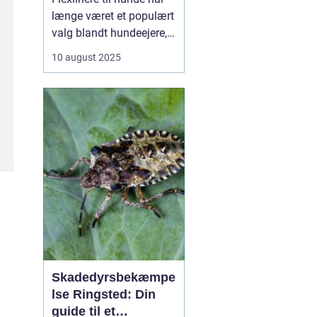
længe været et populært
valg blandt hundeejere,
der ønsker at give deres
10 august 2025
firbenede ven frihed til at
udforske omgivelserne,
samtidig med at de
beholder kontrollen.
Denne artikel dykker ned
i de mange ...
Skadedyrsbekæmpe
lse Ringsted: Din
guide til et