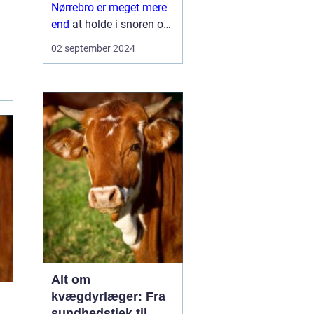
Nørrebro er meget mere
end
at holde i snoren og
gå et par runder i parken.
02 september 2024
Det fordrer både ansvar,
kendskab til
hundeadfær...
Alt om
kvægdyrlæger: Fra
sundhedstjek til