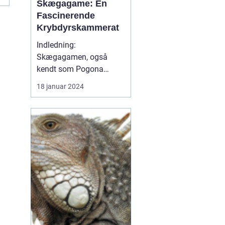
Skægagame: En
Fascinerende
Krybdyrskammerat
Indledning:
Skægagamen, også
kendt som Pogona
Vitticeps, er et
18 januar 2024
fascinerende krybdyr,
som har vundet en stor
popularitet blandt
dyreejere og dyreelskere.
Med sit karakteristiske
udseende og forståelige
adfærd er skægagamen
et favoritvalg som
kæledyr....