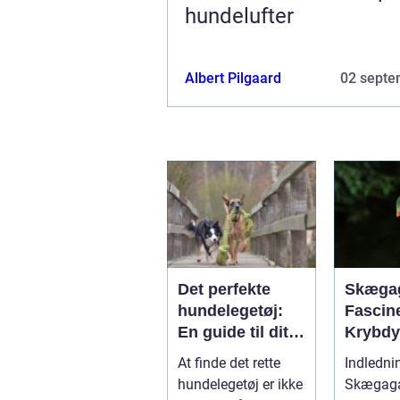
hundelufter
Albert Pilgaard
02 septe
Det perfekte
Skæga
hundelegetøj:
Fascin
En guide til dit
Krybd
kæledyrs glæde
rat
At finde det rette
Indledni
og trivsel
hundelegetøj er ikke
Skægaga