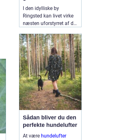
skadedyrfrit hjem
I den idylliske by
Ringsted kan livet virke
næsten uforstyrret af de
travle storbyers stress og
jag. Men selv her kan
hverdagen pludseligt
blive forstyrret af
uønskede gæster - vi
taler selvfølgelig om
11
september 2024
Sådan bliver du den
perfekte hundelufter
At være
hundelufter