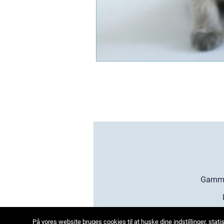
På vores website bruges cookies til at huske dine indstillinger, sta