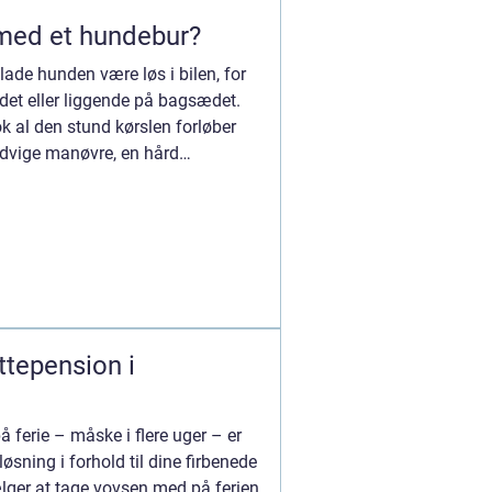
 med et hundebur?
ade hunden være løs i bilen, for
et eller liggende på bagsædet.
k al den stund kørslen forløber
ndvige manøvre, en hård
ttepension i
å ferie – måske i flere uger – er
løsning i forhold til dine firbenede
lger at tage vovsen med på ferien