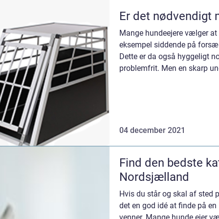
Er det nødvendigt
Mange hundeejere vælger at l
eksempel siddende på forsæd
Dette er da også hyggeligt no
problemfrit. Men en skarp u
opbremsning eller e...
04 december 2021
Find den bedste ka
Nordsjælland
Hvis du står og skal af sted p
det en god idé at finde på en 
venner. Mange hunde ejer væ