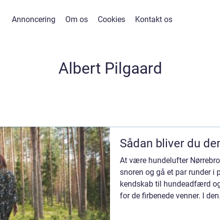
Annoncering
Om os
Cookies
Kontakt os
Albert Pilgaard
Sådan bliver du de
At være hundelufter Nørrebro
snoren og gå et par runder i 
kendskab til hundeadfærd og e
for de firbenede venner. I den.