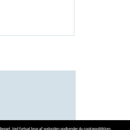
edjepart. Ved fortsat brug af websiden godkender du cookiepolitikken.