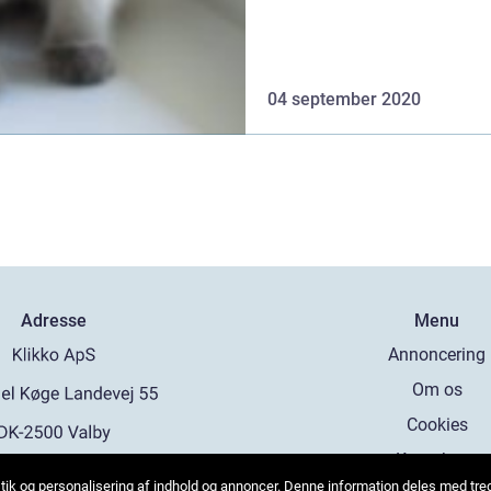
04 september 2020
Adresse
Menu
Annoncering
Om os
Cookies
Kontakt os
tistik og personalisering af indhold og annoncer. Denne information deles med tr