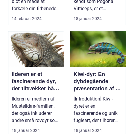
blot en måde at
kendt som Pogona
forkæle din firbenede
Vitticeps, er et
ven; det er en essenti...
fascinerende krybdyr,
14 februar 2024
18 januar 2024
som har vundet...
Ilderen er et
Kiwi-dyr: En
fascinerende dyr,
dybdegående
der tiltrækker både
præsentation af en
dyreejere og
unik fugleart
Ilderen er medlem af
[Introduktion] Kiwi-
dyreelskere på
Mustelidae-familien,
dyret er en
grund af sin
der også inkluderer
fascinerende og unik
unikke
andre små rovdyr som
fugleart, der tilhører
personlighed og
mår, odder og græ...
ordenen
18 januar 2024
18 januar 2024
charme