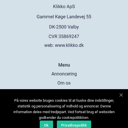
web:
www.klikko.dk
Menu
Annoncering
Om os
Cookies
På vores website bruges cookies til at huske dine indstillinger,
Kontakt os
statistik og personalisering af indhold og annoncer. Denne
Sitemap
information deles med tredjepart. Ved fortsat brug af websiden
godkender du cookiepolitikken.
Ok
Privatlivspolitik