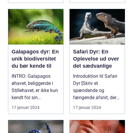
Apterygiformes o...
Galapagos dyr: En
Safari Dyr: En
unik biodiversitet
Oplevelse ud over
du bør kende til
det sædvanlige
INTRO: Galapagos
Introduktion til Safari
øhavet, beliggende i
Dyr [Skriv et
Stillehavet, er ikke kun
spændende og
kendt for sin
fængende afsnit, der
storslåede natur og
får læserens interesse
17 januar 2024
17 januar 2024
bet...
ved ...