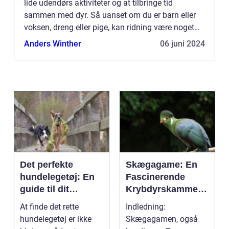
lide udendørs aktiviteter og at tilbringe tid
sammen med dyr. Så uanset om du er barn eller
voksen, dreng eller pige, kan ridning være noget
for dig! Ridning giver mange fysiske og mentale
Anders Winther
06 juni 2024
sundheds...
Det perfekte
Skægagame: En
hundelegetøj: En
Fascinerende
guide til dit
Krybdyrskammera
kæledyrs glæde
t
At finde det rette
Indledning:
og trivsel
hundelegetøj er ikke
Skægagamen, også