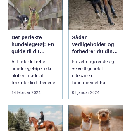
Det perfekte
Sådan
hundelegetøj: En
vedligeholder og
guide til dit
forbedrer du din
kæledyrs glæde
ridebane med
At finde det rette
En velfungerende og
og trivsel
ridebaneplanere
hundelegetøj er ikke
velvedligeholdt
blot en måde at
ridebane er
forkæle din firbenede
fundamentet for
ven; det er en essenti...
enhver rytters træning
14 februar 2024
08 januar 2024
og hest...