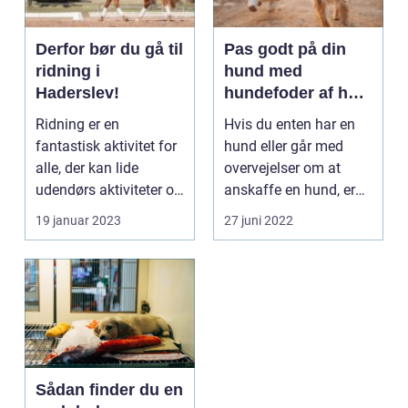
Derfor bør du gå til
Pas godt på din
ridning i
hund med
Haderslev!
hundefoder af høj
kvalitet
Ridning er en
Hvis du enten har en
fantastisk aktivitet for
hund eller går med
alle, der kan lide
overvejelser om at
udendørs aktiviteter og
anskaffe en hund, er
at tilbringe tid s...
der flere ting, som ...
19 januar 2023
27 juni 2022
Sådan finder du en