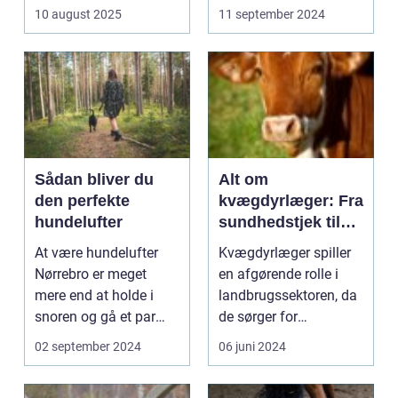
stress o...
10 august 2025
11 september 2024
Sådan bliver du
Alt om
den perfekte
kvægdyrlæger: Fra
hundelufter
sundhedstjek til
sygdomsbehandli
At være hundelufter
Kvægdyrlæger spiller
ng
Nørrebro er meget
en afgørende rolle i
mere end at holde i
landbrugssektoren, da
snoren og gå et par
de sørger for
run...
sundheden og
02 september 2024
06 juni 2024
velfærden...