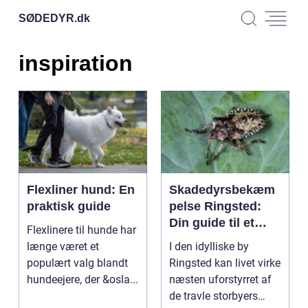
SØDEDYR.
dk
inspiration
Flexliner hund: En
Skadedyrsbekæm
praktisk guide
pelse Ringsted:
Din guide til et
Flexlinere til hunde har
skadedyrfrit hjem
længe været et
I den idylliske by
populært valg blandt
Ringsted kan livet virke
hundeejere, der &osla...
næsten uforstyrret af
de travle storbyers