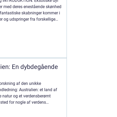
ng INTRODUKTION: Eksotiske dyr
ker med deres enestående skønhed
 fantastiske skabninger kommer i
ver og udspringer fra forskellige
alien: En dybdegående
forskning af den unikke
dledning: Australien: et land af
e natur og et verdensberømt
msted for nogle af verdens