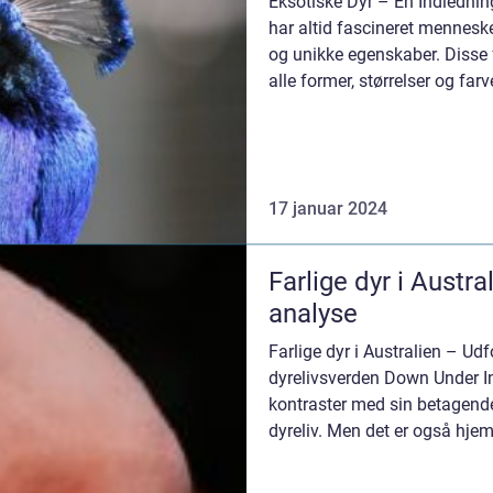
Eksotiske Dyr – En Indledni
har altid fascineret mennes
og unikke egenskaber. Disse
alle former, størrelser og far
de...
17 januar 2024
Farlige dyr i Austr
analyse
Farlige dyr i Australien – Ud
dyrelivsverden Down Under In
kontraster med sin betagend
dyreliv. Men det er også hje
farligste arter. I d...