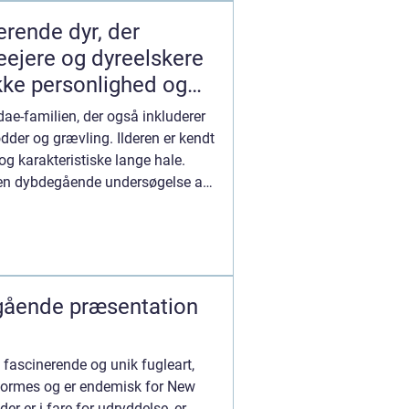
erende dyr, der
eejere og dyreelskere
ikke personlighed og
ae-familien, der også inkluderer
der og grævling. Ilderen er kendt
 og karakteristiske lange hale.
e en dybdegående undersøgelse af
egående præsentation
n fascinerende og unik fugleart,
iformes og er endemisk for New
der er i fare for udryddelse, er