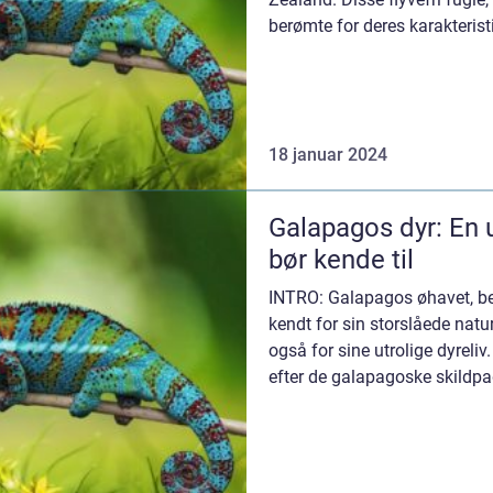
berømte for deres karakteris
bemærkelsesværdige...
18 januar 2024
Galapagos dyr: En u
bør kende til
INTRO: Galapagos øhavet, beli
kendt for sin storslåede nat
også for sine utrolige dyreli
efter de galapagoske skildpa
fors...