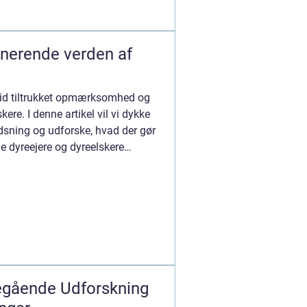
inerende verden af
altid tiltrukket opmærksomhed og
kere. I denne artikel vil vi dykke
dsning og udforske, hvad der gør
de dyreejere og dyreelskere
degående Udforskning