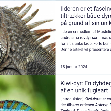
Ilderen er et fascin
tiltrækker både dyr
på grund af sin un
charme
Ilderen er medlem af Mustelid
andre små rovdyr som mår, od
for sit slanke krop, korte ben
Denne artikel vil præsenter
ilde...
18 januar 2024
Kiwi-dyr: En dybd
af en unik fugleart
[Introduktion] Kiwi-dyret er e
der tilhører ordenen Apteryg
Zealand. Disse flyvefri fugle, 