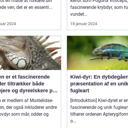
lot en måde at forkæle din
kendt som Pogona Vitticeps, 
ede ven; det er en essenti...
fascinerende krybdyr, som h
vundet...
ruar 2024
18 januar 2024
en er et fascinerende
Kiwi-dyr: En dybdegåe
der tiltrækker både
præsentation af en uni
ejere og dyreelskere på
fugleart
 af sin unikke
n er medlem af Mustelidae-
[Introduktion] Kiwi-dyret er e
onlighed og charme
en, der også inkluderer andre
fascinerende og unik fugleart
ovdyr som mår, odder og
tilhører ordenen Apterygifor
o...