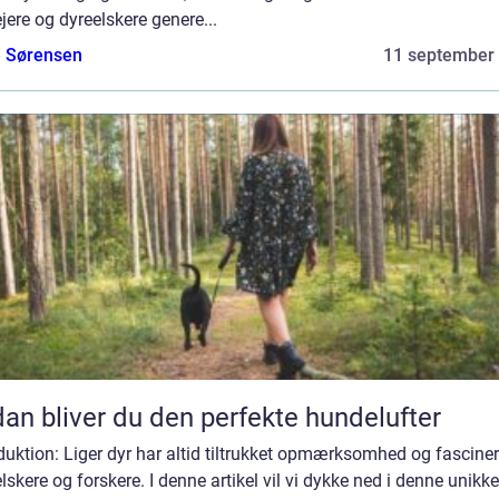
jere og dyreelskere genere...
e Sørensen
11 september
an bliver du den perfekte hundelufter
duktion: Liger dyr har altid tiltrukket opmærksomhed og fasciner
lskere og forskere. I denne artikel vil vi dykke ned i denne unikke