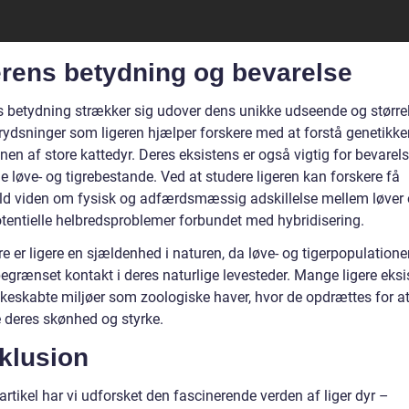
erens betydning og bevarelse
s betydning strækker sig udover dens unikke udseende og større
rydsninger som ligeren hjælper forskere med at forstå genetikk
nen af store kattedyr. Deres eksistens er også vigtig for bevarel
e løve- og tigrebestande. Ved at studere ligeren kan forskere få
ld viden om fysisk og adfærdsmæssig adskillelse mellem løver o
tentielle helbredsproblemer forbundet med hybridisering.
 er ligere en sjældenhed i naturen, da løve- og tigerpopulatione
grænset kontakt i deres naturlige levesteder. Mange ligere eksis
eskabte miljøer som zoologiske haver, hvor de opdrættes for a
 deres skønhed og styrke.
klusion
artikel har vi udforsket den fascinerende verden af liger dyr –