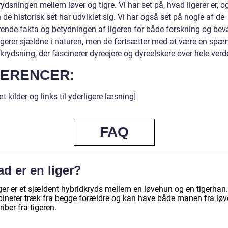
ydsningen mellem løver og tigre. Vi har set på, hvad ligerer er, o
de historisk set har udviklet sig. Vi har også set på nogle af de
rende fakta og betydningen af ligeren for både forskning og beva
ligerer sjældne i naturen, men de fortsætter med at være en sp
krydsning, der fascinerer dyreejere og dyreelskere over hele verd
ERENCER:
t kilder og links til yderligere læsning]
FAQ
d er en liger?
iger er et sjældent hybridkryds mellem en løvehun og en tigerhan
inerer træk fra begge forældre og kan have både manen fra lø
riber fra tigeren.