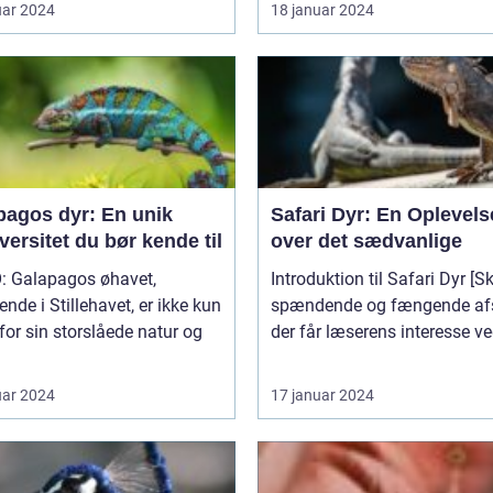
uar 2024
18 januar 2024
pagos dyr: En unik
Safari Dyr: En Oplevels
versitet du bør kende til
over det sædvanlige
: Galapagos øhavet,
Introduktion til Safari Dyr [Skriv et
ende i Stillehavet, er ikke kun
spændende og fængende afs
for sin storslåede natur og
der får læserens interesse ved
uar 2024
17 januar 2024