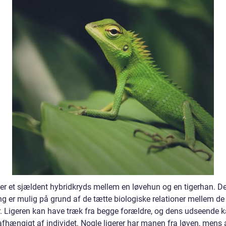
r er et sjældent hybridkryds mellem en løvehun og en tigerhan. D
g er mulig på grund af de tætte biologiske relationer mellem de 
r. Ligeren kan have træk fra begge forældre, og dens udseende 
 afhængigt af individet. Nogle ligerer har manen fra løven, mens