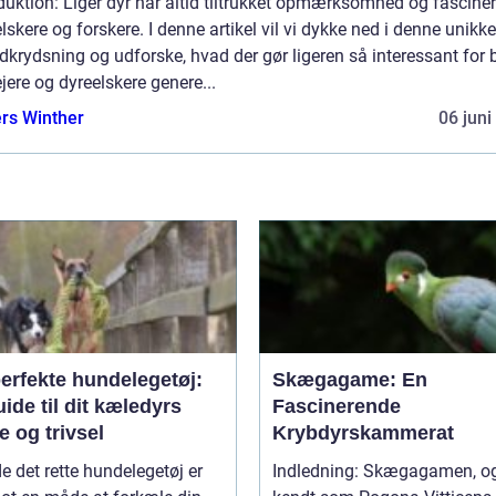
duktion: Liger dyr har altid tiltrukket opmærksomhed og fasciner
lskere og forskere. I denne artikel vil vi dykke ned i denne unikke
dkrydsning og udforske, hvad der gør ligeren så interessant for
jere og dyreelskere genere...
rs Winther
06 juni
erfekte hundelegetøj:
Skægagame: En
ide til dit kæledyrs
Fascinerende
 og trivsel
Krybdyrskammerat
de det rette hundelegetøj er
Indledning: Skægagamen, også