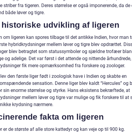
 striber fra tigeren. Deres størrelse er også imponerende, da de 
nd både løver og tigre.
historiske udvikling af ligeren
n om ligeren kan spores tilbage til det antikke Indien, hvor man t
rste hybridkrydsninger mellem løver og tigre blev opdrættet. Dis
nger blev betragtet som statussymboler og sjældne trofæer blan
e og adelige. Det var først i det attende og nittende århundrede,
rydsninger fik mere opmærksomhed fra forskere og zoologer.
lev den første liger født i zoologisk have i Indien og skabte en
omspændende sensation. Denne liger blev kaldt “Hercules” og b
r sin enorme størrelse og styrke. Hans eksistens bekræftede, at
ydsninger mellem løver og tigre var mulige og fik forskere til at 
nikke krydsning nærmere.
cinerende fakta om ligeren
r er de største af alle store kattedyr og kan veje op til 900 kg.