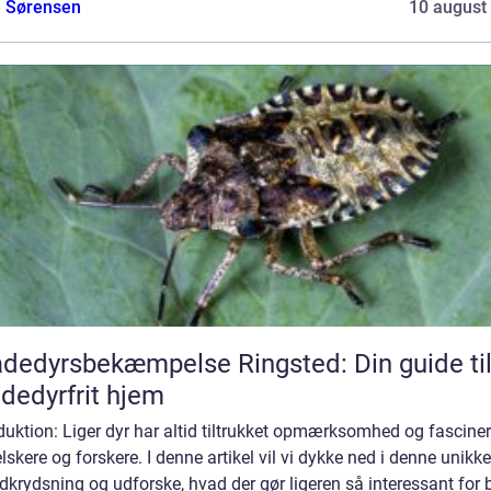
e Sørensen
10 august
dedyrsbekæmpelse Ringsted: Din guide til
dedyrfrit hjem
duktion: Liger dyr har altid tiltrukket opmærksomhed og fasciner
lskere og forskere. I denne artikel vil vi dykke ned i denne unikke
dkrydsning og udforske, hvad der gør ligeren så interessant for