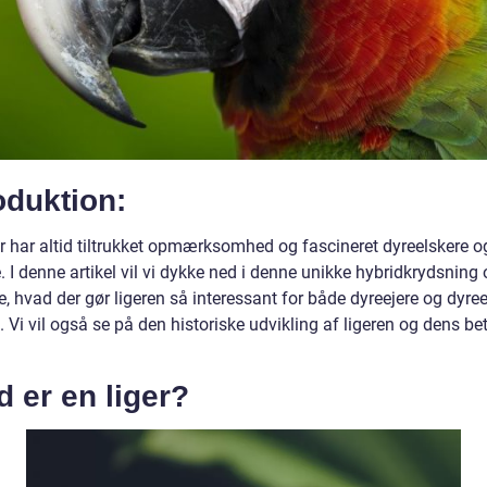
oduktion:
yr har altid tiltrukket opmærksomhed og fascineret dyreelskere o
. I denne artikel vil vi dykke ned i denne unikke hybridkrydsning
, hvad der gør ligeren så interessant for både dyreejere og dyre
. Vi vil også se på den historiske udvikling af ligeren og dens b
 er en liger?