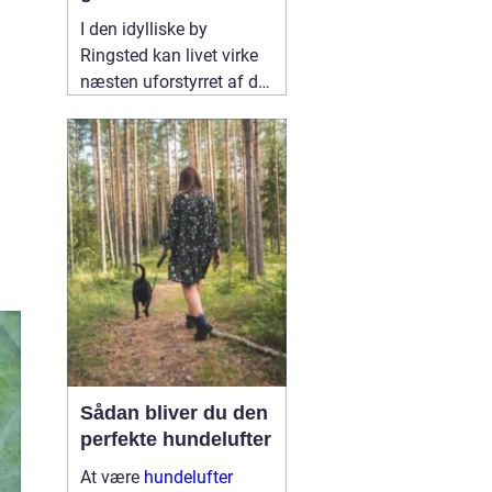
skadedyrfrit hjem
I den idylliske by
Ringsted kan livet virke
næsten uforstyrret af de
travle storbyers stress og
jag. Men selv her kan
hverdagen pludseligt
blive forstyrret af
uønskede gæster - vi
taler selvfølgelig om
11
september 2024
Sådan bliver du den
perfekte hundelufter
At være
hundelufter