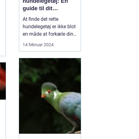
hundelegetøj: En
guide til dit
kæledyrs glæde og
At finde det rette
trivsel
hundelegetøj er ikke blot
en måde at forkæle din
firbenede ven; det er en
14 februar 2024
essentiel del af deres
udvikling og vedvarende
trivsel. Et godt legetøj
kan stimulere hundens
intellekt, reducere stress,
fremme fysisk aktivitet
og styrke b...