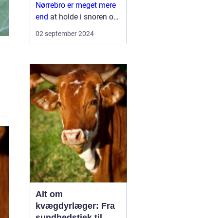
Nørrebro er meget mere
end
at holde i snoren og
gå et par runder i parken.
02 september 2024
Det fordrer både ansvar,
kendskab til
hundeadfær...
Alt om
kvægdyrlæger: Fra
sundhedstjek til