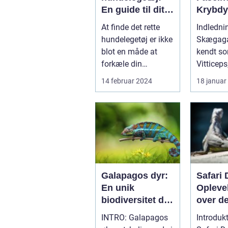
En guide til dit
Krybd
kæledyrs glæde
rat
At finde det rette
Indledni
og trivsel
hundelegetøj er ikke
Skægaga
blot en måde at
kendt s
forkæle din
Vitticeps,
firbenede ven; det er
fasciner
14 februar 2024
18 januar
en essenti...
krybdyr,
vundet...
Galapagos dyr:
Safari 
En unik
Opleve
biodiversitet du
over de
bør kende til
sædvan
INTRO: Galapagos
Introdukt