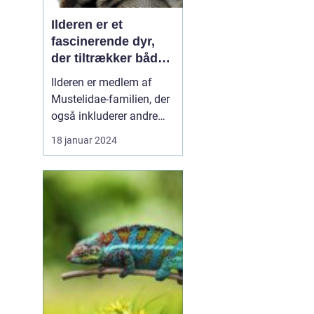
Ilderen er et
fascinerende dyr,
der tiltrækker både
dyreejere og
Ilderen er medlem af
dyreelskere på
Mustelidae-familien, der
grund af sin unikke
også inkluderer andre
personlighed og
små rovdyr som mår,
18 januar 2024
charme
odder og grævling.
Ilderen er kendt for sit
slanke krop, korte ben og
karakteristiske lange
hale. Denne artikel vil
præsentere en
dybdegående
undersøgelse af ilde...