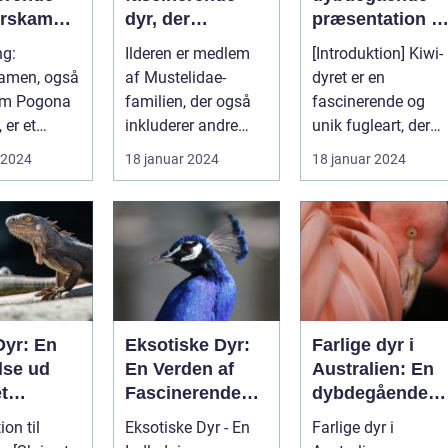
yrskamme
dyr, der
præsentation af
tiltrækker både
en unik fugleart
ng:
Ilderen er medlem
[Introduktion] Kiwi-
dyreejere og
men, også
af Mustelidae-
dyret er en
dyreelskere på
om Pogona
familien, der også
fascinerende og
grund af sin
 er et
inkluderer andre
unik fugleart, der
unikke
ende
små rovdyr som
tilhører ordenen
 2024
18 januar 2024
18 januar 2024
personlighed og
 som har
mår, odder og græ...
Apterygiformes o...
charme
Dyr: En
Eksotiske Dyr:
Farlige dyr i
lse ud
En Verden af
Australien: En
t
Fascinerende
dybdegående
lige
Skabninger
analyse
ion til
Eksotiske Dyr - En
Farlige dyr i