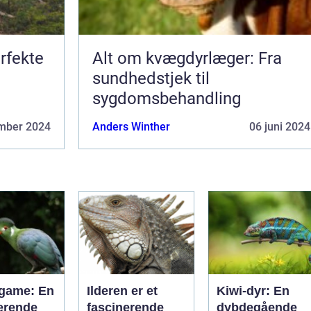
rfekte
Alt om kvægdyrlæger: Fra
sundhedstjek til
sygdomsbehandling
mber 2024
Anders Winther
06 juni 2024
game: En
Ilderen er et
Kiwi-dyr: En
erende
fascinerende
dybdegående