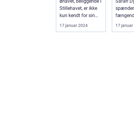
øhavet, beliggende i
Safari Dyr [Skri
Stillehavet, er ikke
spænden
kun kendt for sin
fængende
storslåede natur og
der får 
17 januar 2024
17 januar
bet...
interesse