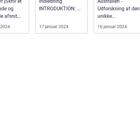
v et
Indledning
Australien -
de og
INTRODUKTION: ...
Udforskning af den
 afsnit,
unikke
læserens
dyrelivsverden
 2024
17 januar 2024
16 januar 2024
 ved ...
Down Under
Indledning:
Australi...