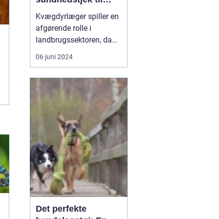
sygdomsbehandling
Kvægdyrlæger spiller en
afgørende rolle i
landbrugssektoren, da
de sørger for sundheden
06 juni 2024
og velfærden hos en af
de mest værdifulde
husdyrbestande -
kvæget. I dagens
landbrug er det ikke blot
vigtigt at yde den bedste
pleje til disse dyr, men
også at s...
Det perfekte