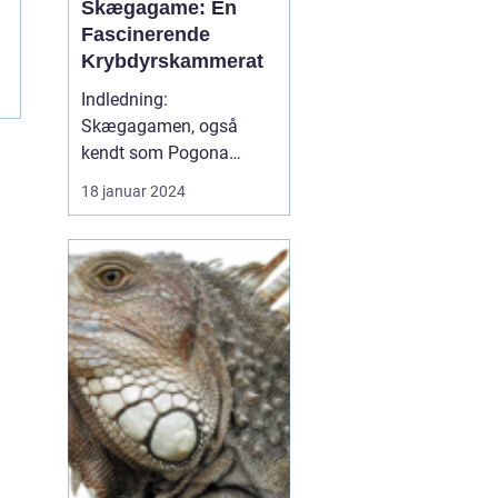
Skægagame: En
Fascinerende
Krybdyrskammerat
Indledning:
Skægagamen, også
kendt som Pogona
Vitticeps, er et
18 januar 2024
fascinerende krybdyr,
som har vundet en stor
popularitet blandt
dyreejere og dyreelskere.
Med sit karakteristiske
udseende og forståelige
adfærd er skægagamen
et favoritvalg som
kæledyr....