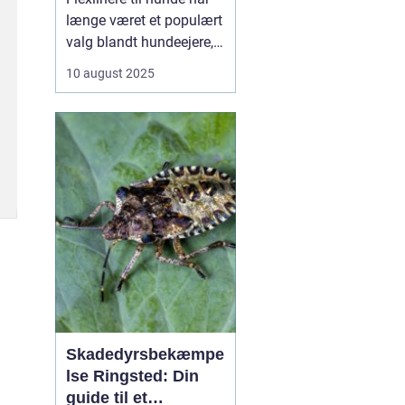
længe været et populært
valg blandt hundeejere,
der ønsker at give deres
10 august 2025
firbenede ven frihed til at
udforske omgivelserne,
samtidig med at de
beholder kontrollen.
Denne artikel dykker ned
i de mange ...
Skadedyrsbekæmpe
lse Ringsted: Din
guide til et