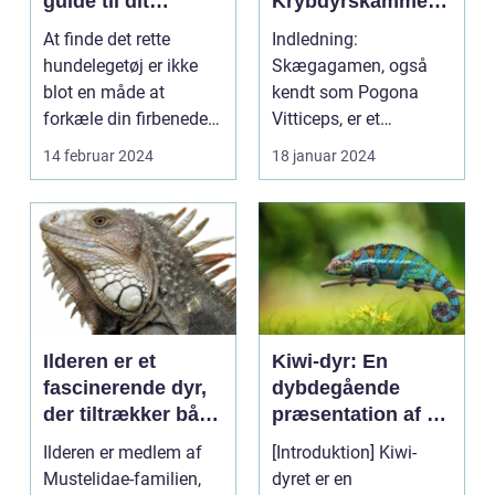
guide til dit
Krybdyrskammera
kæledyrs glæde
t
At finde det rette
Indledning:
og trivsel
hundelegetøj er ikke
Skægagamen, også
blot en måde at
kendt som Pogona
forkæle din firbenede
Vitticeps, er et
ven; det er en essenti...
fascinerende krybdyr,
14 februar 2024
18 januar 2024
som har vundet...
Ilderen er et
Kiwi-dyr: En
fascinerende dyr,
dybdegående
der tiltrækker både
præsentation af en
dyreejere og
unik fugleart
Ilderen er medlem af
[Introduktion] Kiwi-
dyreelskere på
Mustelidae-familien,
dyret er en
grund af sin