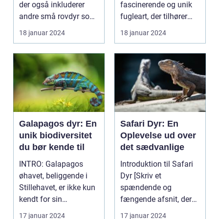
der også inkluderer
fascinerende og unik
unikke
andre små rovdyr som
fugleart, der tilhører
personlighed og
mår, odder og græ...
ordenen
18 januar 2024
18 januar 2024
charme
Apterygiformes o...
Galapagos dyr: En
Safari Dyr: En
unik biodiversitet
Oplevelse ud over
du bør kende til
det sædvanlige
INTRO: Galapagos
Introduktion til Safari
øhavet, beliggende i
Dyr [Skriv et
Stillehavet, er ikke kun
spændende og
kendt for sin
fængende afsnit, der
storslåede natur og
får læserens interesse
17 januar 2024
17 januar 2024