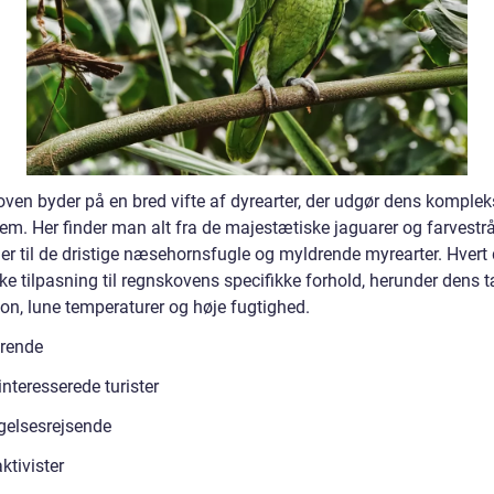
ven byder på en bred vifte af dyrearter, der udgør dens komplek
em. Her finder man alt fra de majestætiske jaguarer og farvestr
er til de dristige næsehornsfugle og myldrende myrearter. Hvert 
ke tilpasning til regnskovens specifikke forhold, herunder dens 
ion, lune temperaturer og høje fugtighed.
rende
nteresserede turister
elsesrejsende
ktivister