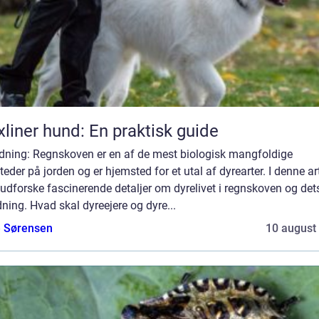
xliner hund: En praktisk guide
edning: Regnskoven er en af de mest biologisk mangfoldige
teder på jorden og er hjemsted for et utal af dyrearter. I denne ar
i udforske fascinerende detaljer om dyrelivet i regnskoven og det
ning. Hvad skal dyreejere og dyre...
e Sørensen
10 august