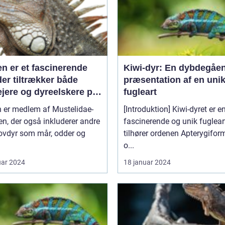
en er et fascinerende
Kiwi-dyr: En dybdegåe
der tiltrækker både
præsentation af en uni
ejere og dyreelskere på
fugleart
 af sin unikke
n er medlem af Mustelidae-
[Introduktion] Kiwi-dyret er e
onlighed og charme
en, der også inkluderer andre
fascinerende og unik fugleart
ovdyr som mår, odder og
tilhører ordenen Apterygifor
o...
uar 2024
18 januar 2024