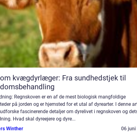
 om kvægdyrlæger: Fra sundhedstjek til
gdomsbehandling
edning: Regnskoven er en af de mest biologisk mangfoldige
teder på jorden og er hjemsted for et utal af dyrearter. I denne ar
i udforske fascinerende detaljer om dyrelivet i regnskoven og det
ning. Hvad skal dyreejere og dyre...
rs Winther
06 juni