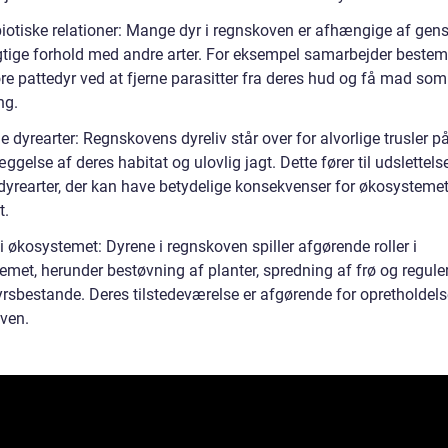
iotiske relationer: Mange dyr i regnskoven er afhængige af gens
gtige forhold med andre arter. For eksempel samarbejder bestem
re pattedyr ved at fjerne parasitter fra deres hud og få mad som
ng.
e dyrearter: Regnskovens dyreliv står over for alvorlige trusler p
ggelse af deres habitat og ulovlig jagt. Dette fører til udslettels
yrearter, der kan have betydelige konsekvenser for økosysteme
t.
 i økosystemet: Dyrene i regnskoven spiller afgørende roller i
emet, herunder bestøvning af planter, spredning af frø og regule
rsbestande. Deres tilstedeværelse er afgørende for opretholdels
ven.