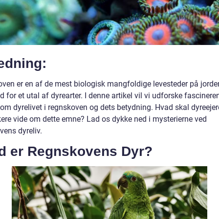
edning:
ven er en af de mest biologisk mangfoldige levesteder på jorde
 for et utal af dyrearter. I denne artikel vil vi udforske fasciner
 om dyrelivet i regnskoven og dets betydning. Hvad skal dyreejer
kere vide om dette emne? Lad os dykke ned i mysterierne ved
vens dyreliv.
d er Regnskovens Dyr?