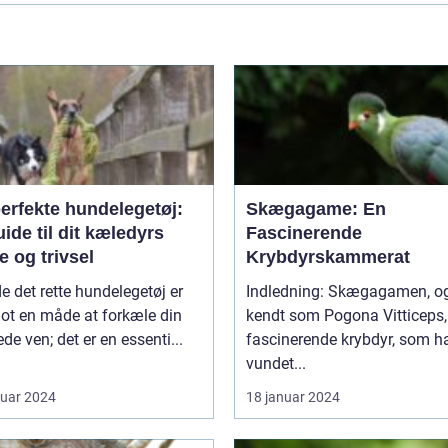
erfekte hundelegetøj:
Skægagame: En
ide til dit kæledyrs
Fascinerende
 og trivsel
Krybdyrskammerat
de det rette hundelegetøj er
Indledning: Skægagamen, også
lot en måde at forkæle din
kendt som Pogona Vitticeps, 
ede ven; det er en essenti...
fascinerende krybdyr, som h
vundet...
ruar 2024
18 januar 2024