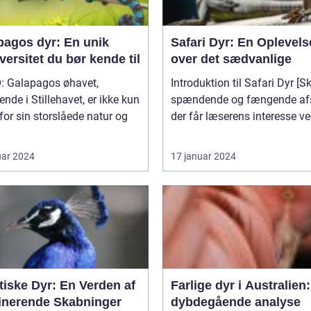
pagos dyr: En unik
Safari Dyr: En Oplevels
versitet du bør kende til
over det sædvanlige
: Galapagos øhavet,
Introduktion til Safari Dyr [Skriv et
ende i Stillehavet, er ikke kun
spændende og fængende afs
for sin storslåede natur og
der får læserens interesse ved
uar 2024
17 januar 2024
tiske Dyr: En Verden af
Farlige dyr i Australien
inerende Skabninger
dybdegående analyse