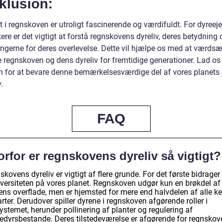
klusion:
t i regnskoven er utroligt fascinerende og værdifuldt. For dyreej
ere er det vigtigt at forstå regnskovens dyreliv, deres betydning 
ingerne for deres overlevelse. Dette vil hjælpe os med at værdsæ
e regnskoven og dens dyreliv for fremtidige generationer. Lad os
for at bevare denne bemærkelsesværdige del af vores planets
.
FAQ
rfor er regnskovens dyreliv så vigtigt?
kovens dyreliv er vigtigt af flere grunde. For det første bidrager 
iversiteten på vores planet. Regnskoven udgør kun en brøkdel af
ens overflade, men er hjemsted for mere end halvdelen af alle k
rter. Derudover spiller dyrene i regnskoven afgørende roller i
stemet, herunder pollinering af planter og regulering af
edyrsbestande. Deres tilstedeværelse er afgørende for regnsko