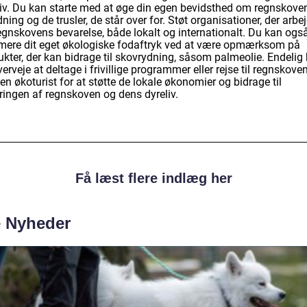
liv. Du kan starte med at øge din egen bevidsthed om regnskove
ning og de trusler, de står over for. Støt organisationer, der arbe
regnskovens bevarelse, både lokalt og internationalt. Du kan ogs
mere dit eget økologiske fodaftryk ved at være opmærksom på
ukter, der kan bidrage til skovrydning, såsom palmeolie. Endelig
erveje at deltage i frivillige programmer eller rejse til regnskove
n økoturist for at støtte de lokale økonomier og bidrage til
ringen af regnskoven og dens dyreliv.
Få læst flere indlæg her
e Nyheder