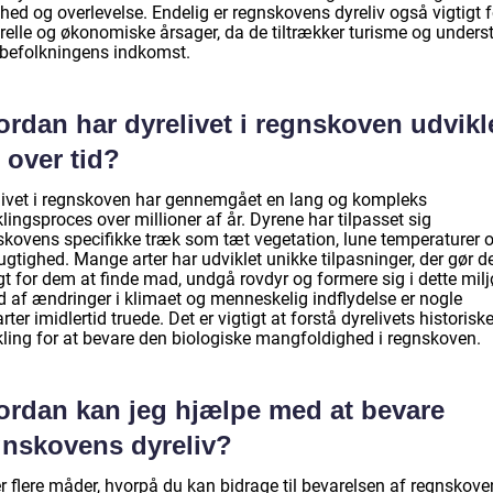
ed og overlevelse. Endelig er regnskovens dyreliv også vigtigt f
relle og økonomiske årsager, da de tiltrækker turisme og underst
lbefolkningens indkomst.
rdan har dyrelivet i regnskoven udvikl
 over tid?
livet i regnskoven har gennemgået en lang og kompleks
lingsproces over millioner af år. Dyrene har tilpasset sig
skovens specifikke træk som tæt vegetation, lune temperaturer 
ugtighed. Mange arter har udviklet unikke tilpasninger, der gør d
t for dem at finde mad, undgå rovdyr og formere sig i dette milj
d af ændringer i klimaet og menneskelig indflydelse er nogle
rter imidlertid truede. Det er vigtigt at forstå dyrelivets historisk
kling for at bevare den biologiske mangfoldighed i regnskoven.
ordan kan jeg hjælpe med at bevare
gnskovens dyreliv?
r flere måder, hvorpå du kan bidrage til bevarelsen af regnskove