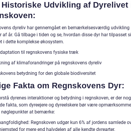
Historiske Udvikling af Dyrelivet 
nskoven:
vens dyreliv har gennemgået en bemærkelsesværdig udviklin
r af år. Gå tilbage i tiden og se, hvordan disse dyr har tilpasset s
et i dette komplekse økosystem.
daptation til regnskovens fysiske træk
kning af klimaforandringer på regnskovens dyreliv
kovens betydning for den globale biodiversitet
tige Fakta om Regnskovens Dyr:
orstå dyrenes interaktioner og betydning i regnskoven, er der nog
de fakta, som dyreejere og dyreelskere bør være opmærksomme
e nøglepunkter at bemærke:
mangfoldighed: Regnskoven udgør kun 6% af jordens samlede ov
hjemsted for mere end halvdelen af alle kendte dyrearter.