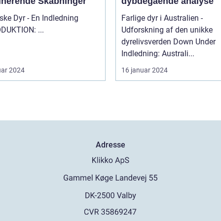
inerende Skabninger
dybdegående analyse
ske Dyr - En Indledning
Farlige dyr i Australien -
INTRODUKTION: ...
Udforskning af den unikke
dyrelivsverden Down Under
Indledning: Australi...
uar 2024
16 januar 2024
Adresse