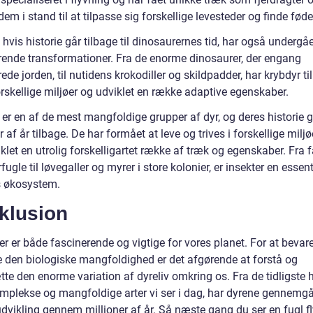
dem i stand til at tilpasse sig forskellige levesteder og finde føde
 hvis historie går tilbage til dinosaurernes tid, har også undergå
ende transformationer. Fra de enorme dinosaurer, der engang
de jorden, til nutidens krokodiller og skildpadder, har krybdyr ti
forskellige miljøer og udviklet en række adaptive egenskaber.
 er en af de mest mangfoldige grupper af dyr, og deres historie 
r af år tilbage. De har formået at leve og trives i forskellige milj
klet en utrolig forskelligartet række af træk og egenskaber. Fra f
gle til løvegaller og myrer i store kolonier, er insekter en essent
s økosystem.
klusion
er er både fascinerende og vigtige for vores planet. For at bevar
e den biologiske mangfoldighed er det afgørende at forstå og
te den enorme variation af dyreliv omkring os. Fra de tidligste 
komplekse og mangfoldige arter vi ser i dag, har dyrene gennemg
udvikling gennem millioner af år. Så næste gang du ser en fugl fl