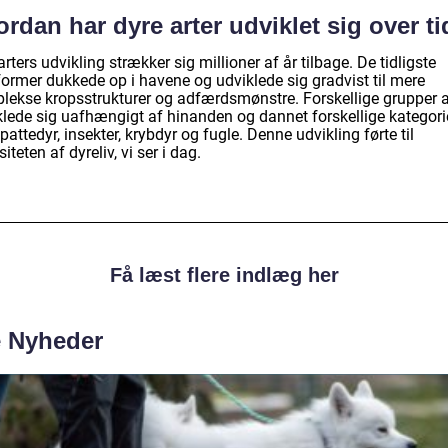
rdan har dyre arter udviklet sig over t
rters udvikling strækker sig millioner af år tilbage. De tidligste
former dukkede op i havene og udviklede sig gradvist til mere
lekse kropsstrukturer og adfærdsmønstre. Forskellige grupper a
klede sig uafhængigt af hinanden og dannet forskellige kategori
attedyr, insekter, krybdyr og fugle. Denne udvikling førte til
siteten af dyreliv, vi ser i dag.
Få læst flere indlæg her
e Nyheder