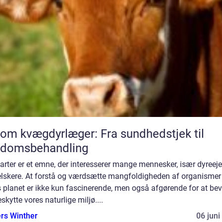
 om kvægdyrlæger: Fra sundhedstjek til
gdomsbehandling
arter er et emne, der interesserer mange mennesker, især dyreeje
elskere. At forstå og værdsætte mangfoldigheden af organismer
 planet er ikke kun fascinerende, men også afgørende for at be
skytte vores naturlige miljø....
rs Winther
06 juni