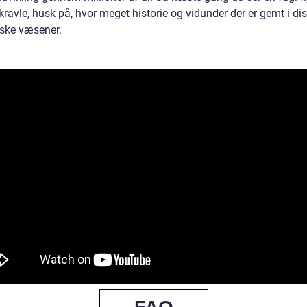
 kravle, husk på, hvor meget historie og vidunder der er gemt i di
iske væsener.