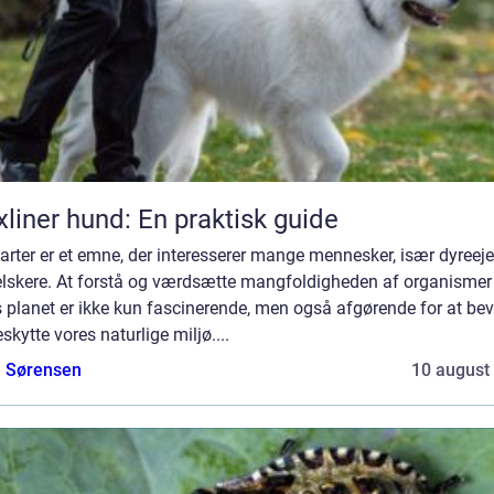
xliner hund: En praktisk guide
arter er et emne, der interesserer mange mennesker, især dyreeje
elskere. At forstå og værdsætte mangfoldigheden af organismer
 planet er ikke kun fascinerende, men også afgørende for at be
skytte vores naturlige miljø....
e Sørensen
10 august