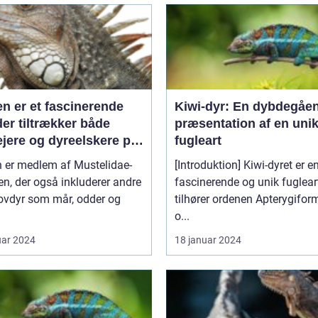
en er et fascinerende
Kiwi-dyr: En dybdegåe
der tiltrækker både
præsentation af en uni
ejere og dyreelskere på
fugleart
 af sin unikke
n er medlem af Mustelidae-
[Introduktion] Kiwi-dyret er e
onlighed og charme
en, der også inkluderer andre
fascinerende og unik fugleart
ovdyr som mår, odder og
tilhører ordenen Apterygifor
o...
uar 2024
18 januar 2024