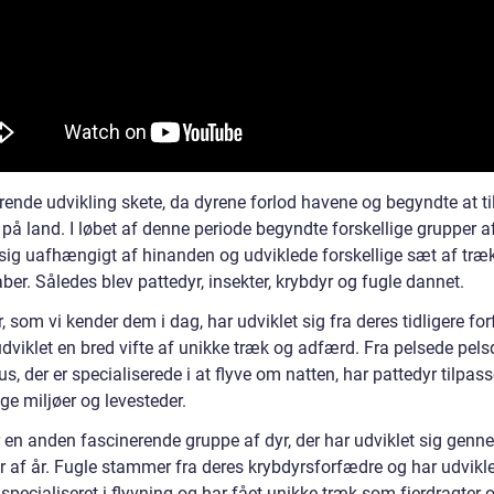
rende udvikling skete, da dyrene forlod havene og begyndte at t
t på land. I løbet af denne periode begyndte forskellige grupper af
 sig uafhængigt af hinanden og udviklede forskellige sæt af træ
er. Således blev pattedyr, insekter, krybdyr og fugle dannet.
, som vi kender dem i dag, har udviklet sig fra deres tidligere fo
dviklet en bred vifte af unikke træk og adfærd. Fra pelsede pelsd
s, der er specialiserede i at flyve om natten, har pattedyr tilpasse
ige miljøer og levesteder.
r en anden fascinerende gruppe af dyr, der har udviklet sig genn
r af år. Fugle stammer fra deres krybdyrsforfædre og har udviklet
specialiseret i flyvning og har fået unikke træk som fjerdragter