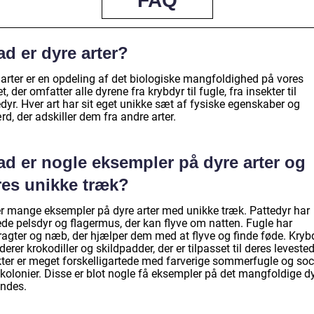
FAQ
d er dyre arter?
 arter er en opdeling af det biologiske mangfoldighed på vores
t, der omfatter alle dyrene fra krybdyr til fugle, fra insekter til
dyr. Hver art har sit eget unikke sæt af fysiske egenskaber og
d, der adskiller dem fra andre arter.
ad er nogle eksempler på dyre arter og
res unikke træk?
er mange eksempler på dyre arter med unikke træk. Pattedyr har
ede pelsdyr og flagermus, der kan flyve om natten. Fugle har
dragter og næb, der hjælper dem med at flyve og finde føde. Kryb
derer krokodiller og skildpadder, der er tilpasset til deres levested
kter er meget forskelligartede med farverige sommerfugle og soc
olonier. Disse er blot nogle få eksempler på det mangfoldige dyr
indes.