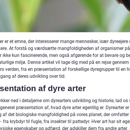
ter er et emne, der interesserer mange mennesker, især dyreejere
kere. At forstå og værdsætte mangfoldigheden af organismer på
er ikke kun fascinerende, men også afgørende for at bevare og b
turlige miljø. Denne artikel vil tage dig med på en rejse gennem
rs verden, fra en præsentation af forskellige dyregrupper til en h
ang af deres udvikling over tid.
entation af dyre arter
ykker ned i detaljerne om dyrearters udvikling og historie, lad os 
enerel præsentation af, hvad dyre arter egentlig er. Dyrearter er
g af det biologiske mangfoldighed på vores planet, der omfatter 
 fra krybdyr til fugle, fra insekter til pattedyr. Hver art har sit eg
ysiske egenskaber og adfærd, der adskiller dem fra andre arter.