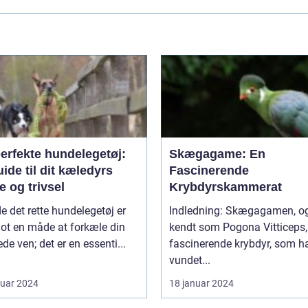
erfekte hundelegetøj:
Skægagame: En
ide til dit kæledyrs
Fascinerende
 og trivsel
Krybdyrskammerat
de det rette hundelegetøj er
Indledning: Skægagamen, også
lot en måde at forkæle din
kendt som Pogona Vitticeps, 
ede ven; det er en essenti...
fascinerende krybdyr, som h
vundet...
ruar 2024
18 januar 2024