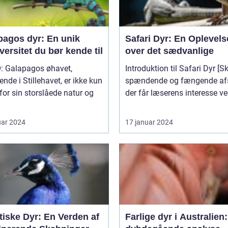
pagos dyr: En unik
Safari Dyr: En Oplevels
versitet du bør kende til
over det sædvanlige
: Galapagos øhavet,
Introduktion til Safari Dyr [Skriv et
ende i Stillehavet, er ikke kun
spændende og fængende afs
for sin storslåede natur og
der får læserens interesse ved
uar 2024
17 januar 2024
tiske Dyr: En Verden af
Farlige dyr i Australien