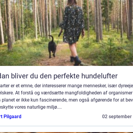
an bliver du den perfekte hundelufter
arter er et emne, der interesserer mange mennesker, især dyreeje
elskere. At forstå og værdsætte mangfoldigheden af organismer
 planet er ikke kun fascinerende, men også afgørende for at be
skytte vores naturlige miljø....
t Pilgaard
02 september