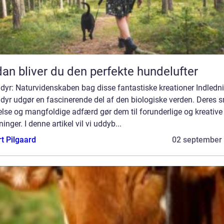
an bliver du den perfekte hundelufter
dyr: Naturvidenskaben bag disse fantastiske kreationer Indledn
dyr udgør en fascinerende del af den biologiske verden. Deres 
else og mangfoldige adfærd gør dem til forunderlige og kreative
inger. I denne artikel vil vi uddyb...
t Pilgaard
02 september