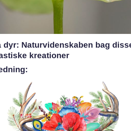
 dyr: Naturvidenskaben bag diss
astiske kreationer
edning: