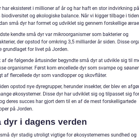
har eksisteret i millioner af år og har haft en stor indvirkning p
biodiversitet og økologiske balance. Når vi kigger tilbage i tiden
rdan små dyr har formet og udviklet sig gennem forskellige ærae
dste kendte små dyr var mikroorganismer som bakterier og
terier, der opstod for omkring 3,5 milliarder år siden. Disse or
 grundlaget for livet på Jorden.
t af de følgende årtusinder begyndte små dyr at udvikle sig til m
se organismer. Først kom encellede dyr som svampe og søane
gt af flercellede dyr som vandlopper og skovflåter.
iden opstod nye dyregrupper, herunder insekter, der blev en afg
ange økosystemer. Disse dyr har udviklet sig og tilpasset sig for
 og deres succes har gjort dem til en af de mest forskelligartede
pper på Jorden.
 dyr i dagens verden
r små dyr stadig utroligt vigtige for økosystemernes sundhed og