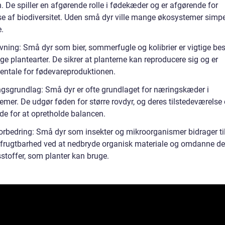
. De spiller en afgørende rolle i fødekæder og er afgørende for
se af biodiversitet. Uden små dyr ville mange økosystemer simp
.
vning: Små dyr som bier, sommerfugle og kolibrier er vigtige be
e plantearter. De sikrer at planterne kan reproducere sig og er
ntale for fødevareproduktionen.
gsgrundlag: Små dyr er ofte grundlaget for næringskæder i
mer. De udgør føden for større rovdyr, og deres tilstedeværelse 
de for at opretholde balancen.
orbedring: Små dyr som insekter og mikroorganismer bidrager ti
 frugtbarhed ved at nedbryde organisk materiale og omdanne det
stoffer, som planter kan bruge.