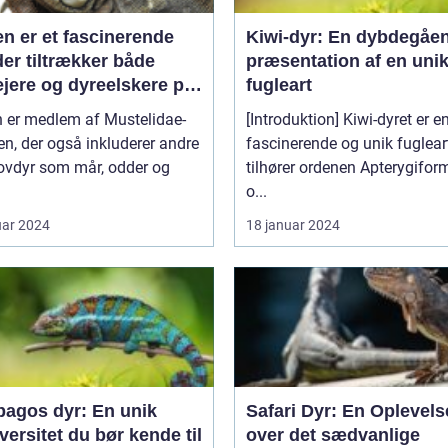
en er et fascinerende
Kiwi-dyr: En dybdegåe
der tiltrækker både
præsentation af en uni
ejere og dyreelskere på
fugleart
 af sin unikke
n er medlem af Mustelidae-
[Introduktion] Kiwi-dyret er e
onlighed og charme
en, der også inkluderer andre
fascinerende og unik fugleart
ovdyr som mår, odder og
tilhører ordenen Apterygifor
o...
uar 2024
18 januar 2024
pagos dyr: En unik
Safari Dyr: En Oplevels
versitet du bør kende til
over det sædvanlige