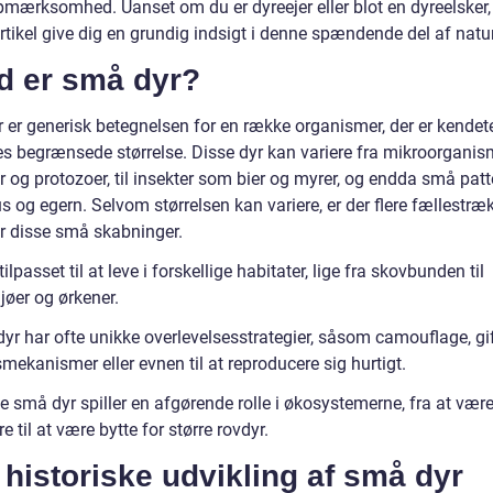
pmærksomhed. Uanset om du er dyreejer eller blot en dyreelsker, 
rtikel give dig en grundig indsigt i denne spændende del af natu
d er små dyr?
 er generisk betegnelsen for en række organismer, der er kendet
es begrænsede størrelse. Disse dyr kan variere fra mikroorgani
r og protozoer, til insekter som bier og myrer, og endda små pat
og egern. Selvom størrelsen kan variere, er der flere fællestræk
er disse små skabninger.
tilpasset til at leve i forskellige habitater, lige fra skovbunden til
jøer og ørkener.
yr har ofte unikke overlevelsesstrategier, såsom camouflage, gi
mekanismer eller evnen til at reproducere sig hurtigt.
 små dyr spiller en afgørende rolle i økosystemerne, fra at være
e til at være bytte for større rovdyr.
historiske udvikling af små dyr