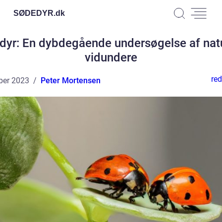
SØDEDYR.
dk
dyr: En dybdegående undersøgelse af nat
vidundere
red
ber 2023
Peter Mortensen