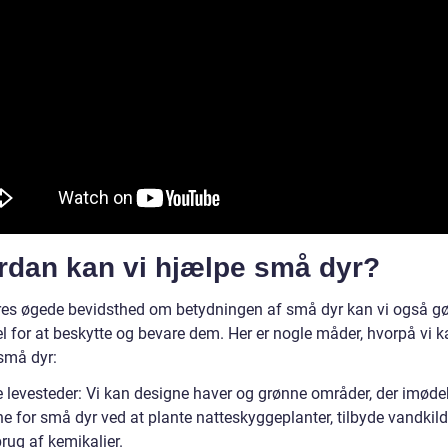
rdan kan vi hjælpe små dyr?
es øgede bevidsthed om betydningen af små dyr kan vi også gø
l for at beskytte og bevare dem. Her er nogle måder, hvorpå vi k
små dyr:
 levesteder: Vi kan designe haver og grønne områder, der imø
e for små dyr ved at plante natteskyggeplanter, tilbyde vandkild
rug af kemikalier.