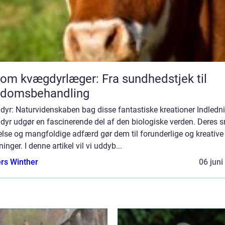
 om kvægdyrlæger: Fra sundhedstjek til
gdomsbehandling
dyr: Naturvidenskaben bag disse fantastiske kreationer Indledn
dyr udgør en fascinerende del af den biologiske verden. Deres 
else og mangfoldige adfærd gør dem til forunderlige og kreative
inger. I denne artikel vil vi uddyb...
rs Winther
06 juni