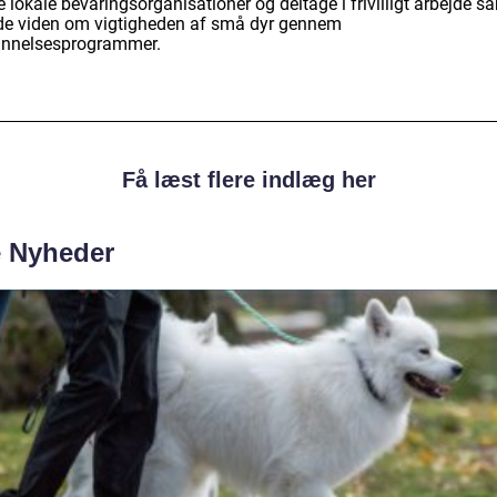
e lokale bevaringsorganisationer og deltage i frivilligt arbejde s
de viden om vigtigheden af små dyr gennem
nnelsesprogrammer.
Få læst flere indlæg her
e Nyheder