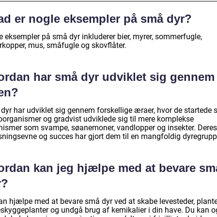
ad er nogle eksempler på små dyr?
e eksempler på små dyr inkluderer bier, myrer, sommerfugle,
rkopper, mus, småfugle og skovflåter.
ordan har små dyr udviklet sig gennem
den?
dyr har udviklet sig gennem forskellige æraer, hvor de startede
oorganismer og gradvist udviklede sig til mere komplekse
nismer som svampe, søanemoner, vandlopper og insekter. Deres
asningsevne og succes har gjort dem til en mangfoldig dyregrupp
ordan kan jeg hjælpe med at bevare sm
r?
an hjælpe med at bevare små dyr ved at skabe levesteder, plant
eskyggeplanter og undgå brug af kemikalier i din have. Du kan 