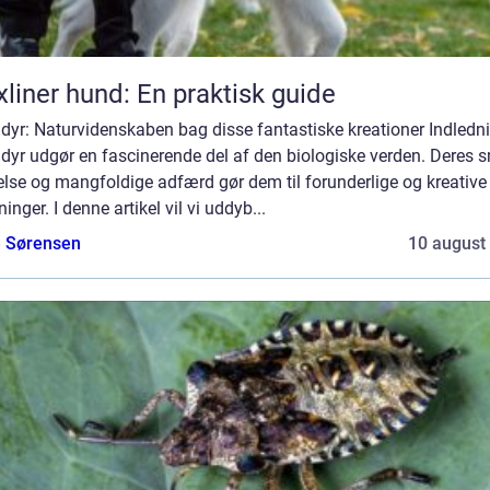
xliner hund: En praktisk guide
dyr: Naturvidenskaben bag disse fantastiske kreationer Indledn
dyr udgør en fascinerende del af den biologiske verden. Deres 
else og mangfoldige adfærd gør dem til forunderlige og kreative
inger. I denne artikel vil vi uddyb...
e Sørensen
10 august