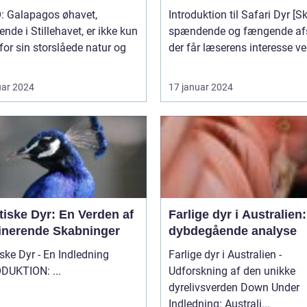
: Galapagos øhavet,
Introduktion til Safari Dyr [Skriv et
ende i Stillehavet, er ikke kun
spændende og fængende afs
for sin storslåede natur og
der får læserens interesse ved
uar 2024
17 januar 2024
tiske Dyr: En Verden af
Farlige dyr i Australien
inerende Skabninger
dybdegående analyse
ske Dyr - En Indledning
Farlige dyr i Australien -
INTRODUKTION: ...
Udforskning af den unikke
dyrelivsverden Down Under
Indledning: Australi...