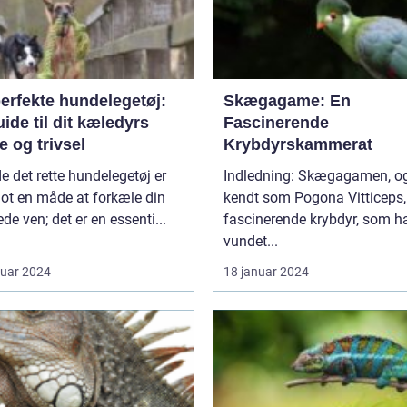
erfekte hundelegetøj:
Skægagame: En
ide til dit kæledyrs
Fascinerende
 og trivsel
Krybdyrskammerat
de det rette hundelegetøj er
Indledning: Skægagamen, også
lot en måde at forkæle din
kendt som Pogona Vitticeps, 
ede ven; det er en essenti...
fascinerende krybdyr, som h
vundet...
ruar 2024
18 januar 2024