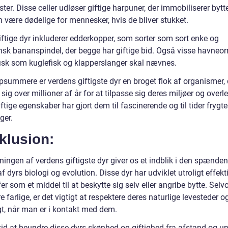
ter. Disse celler udløser giftige harpuner, der immobiliserer bytte
 være dødelige for mennesker, hvis de bliver stukket.
iftige dyr inkluderer edderkopper, som sorter som sort enke og
ansk bananspindel, der begge har giftige bid. Også visse havneo
 fisk som kuglefisk og klapperslanger skal nævnes.
psummere er verdens giftigste dyr en broget flok af organismer, 
 sig over millioner af år for at tilpasse sig deres miljøer og overl
ftige egenskaber har gjort dem til fascinerende og til tider frygt
ger.
klusion:
ningen af verdens giftigste dyr giver os et indblik i den spænde
f dyrs biologi og evolution. Disse dyr har udviklet utroligt effekt
fer som et middel til at beskytte sig selv eller angribe bytte. Sel
 farlige, er det vigtigt at respektere deres naturlige levesteder 
gt, når man er i kontakt med dem.
tid at beundre disse dyrs skønhed og giftighed fra afstand og u