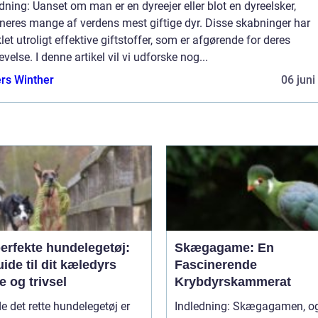
dning: Uanset om man er en dyreejer eller blot en dyreelsker,
neres mange af verdens mest giftige dyr. Disse skabninger har
let utroligt effektive giftstoffer, som er afgørende for deres
evelse. I denne artikel vil vi udforske nog...
rs Winther
06 juni
erfekte hundelegetøj:
Skægagame: En
ide til dit kæledyrs
Fascinerende
 og trivsel
Krybdyrskammerat
de det rette hundelegetøj er
Indledning: Skægagamen, også