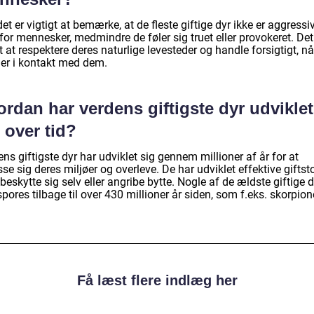
det er vigtigt at bemærke, at de fleste giftige dyr ikke er aggressi
for mennesker, medmindre de føler sig truet eller provokeret. Det
 at respektere deres naturlige levesteder og handle forsigtigt, nå
er i kontakt med dem.
rdan har verdens giftigste dyr udviklet
 over tid?
ns giftigste dyr har udviklet sig gennem millioner af år for at
sse sig deres miljøer og overleve. De har udviklet effektive giftst
t beskytte sig selv eller angribe bytte. Nogle af de ældste giftige d
pores tilbage til over 430 millioner år siden, som f.eks. skorpion
Få læst flere indlæg her