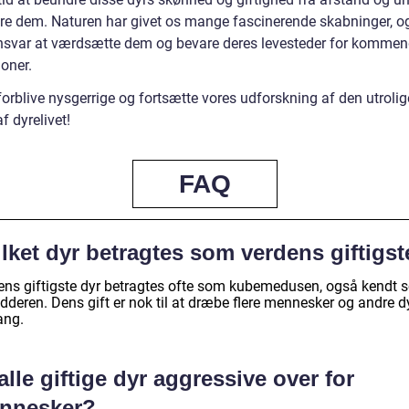
re dem. Naturen har givet os mange fascinerende skabninger, og
nsvar at værdsætte dem og bevare deres levesteder for komme
oner.
orblive nysgerrige og fortsætte vores udforskning af den utrolig
f dyrelivet!
FAQ
lket dyr betragtes som verdens giftigst
ens giftigste dyr betragtes ofte som kubemedusen, også kendt 
dderen. Dens gift er nok til at dræbe flere mennesker og andre d
ang.
alle giftige dyr aggressive over for
nnesker?