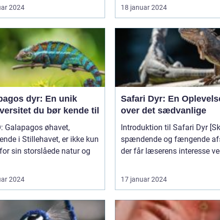
uar 2024
18 januar 2024
pagos dyr: En unik
Safari Dyr: En Oplevels
versitet du bør kende til
over det sædvanlige
: Galapagos øhavet,
Introduktion til Safari Dyr [Skriv et
ende i Stillehavet, er ikke kun
spændende og fængende afs
for sin storslåede natur og
der får læserens interesse ved
uar 2024
17 januar 2024