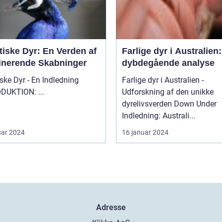
tiske Dyr: En Verden af
Farlige dyr i Australien
inerende Skabninger
dybdegående analyse
ske Dyr - En Indledning
Farlige dyr i Australien -
INTRODUKTION: ...
Udforskning af den unikke
dyrelivsverden Down Under
Indledning: Australi...
uar 2024
16 januar 2024
Adresse