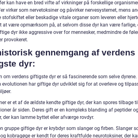
fer kan have en bred vifte af virkninger på forskellige organisme
ffer virker som nervetoksiner og påvirker nervesystemet, mens a
e stofskiftet eller beskadige vitale organer som leveren eller hjert
igt at være opmærksom på, at selvom disse dyr kan være farlige, 
iftige dyr ikke aggressive over for mennesker, medmindre de føle
ler provokeret.
historisk gennemgang af verdens
igste dyr:
en om verdens giftigste dyr er så fascinerende som selve dyrene.
volutionen har giftige dyr udviklet sig for at overleve og tilpas
ljøer.
er er et af de ældste kendte giftige dyr, der kan spores tilbage ti
ioner år siden. Deres gift er en kompleks blanding af peptider og
, der kan lamme byttet eller afværge rovdyr.
n gruppe giftige dyr er krybdyr som slanger og firben. Slanger 
og kobragøge er kendt for deres kraftfulde neurotoksiner, der ka