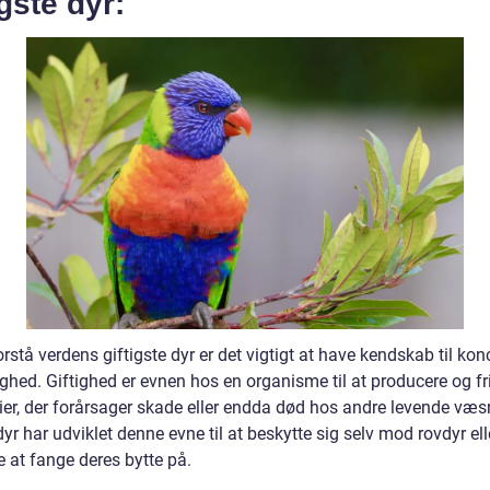
igste dyr:
orstå verdens giftigste dyr er det vigtigt at have kendskab til kon
ghed. Giftighed er evnen hos en organisme til at producere og fr
ier, der forårsager skade eller endda død hos andre levende væs
dyr har udviklet denne evne til at beskytte sig selv mod rovdyr el
 at fange deres bytte på.