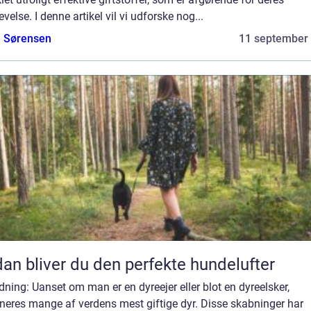
evelse. I denne artikel vil vi udforske nog...
e Sørensen
11 september
an bliver du den perfekte hundelufter
dning: Uanset om man er en dyreejer eller blot en dyreelsker,
neres mange af verdens mest giftige dyr. Disse skabninger har