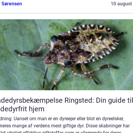
e Sørensen
10 august
dedyrsbekæmpelse Ringsted: Din guide til
dedyrfrit hjem
dning: Uanset om man er en dyreejer eller blot en dyreelsker,
neres mange af verdens mest giftige dyr. Disse skabninger har
let utroligt effektive giftstoffer, som er afgørende for deres