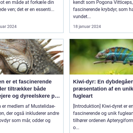
lot en måde at forkæle din
kendt som Pogona Vitticeps, 
ede ven; det er en essenti...
fascinerende krybdyr, som h
vundet...
ruar 2024
18 januar 2024
en er et fascinerende
Kiwi-dyr: En dybdegåe
der tiltrækker både
præsentation af en uni
ejere og dyreelskere på
fugleart
 af sin unikke
n er medlem af Mustelidae-
[Introduktion] Kiwi-dyret er e
onlighed og charme
en, der også inkluderer andre
fascinerende og unik fugleart
ovdyr som mår, odder og
tilhører ordenen Apterygifor
o...