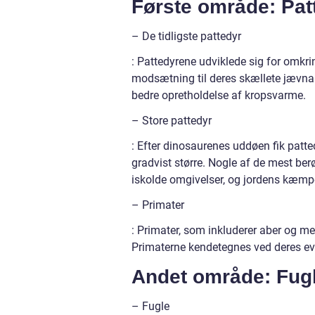
Første område: Pat
– De tidligste pattedyr
: Pattedyrene udviklede sig for omkr
modsætning til deres skællete jævna
bedre opretholdelse af kropsvarme.
– Store pattedyr
: Efter dinosaurenes uddøen fik patte
gradvist større. Nogle af de mest be
iskolde omgivelser, og jordens kæmpe
– Primater
: Primater, som inkluderer aber og me
Primaterne kendetegnes ved deres evn
Andet område: Fug
– Fugle