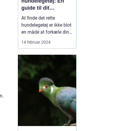
hundelegetøj: En
guide til dit
kæledyrs glæde og
At finde det rette
trivsel
hundelegetøj er ikke blot
en måde at forkæle din
firbenede ven; det er en
14 februar 2024
essentiel del af deres
udvikling og vedvarende
trivsel. Et godt legetøj
kan stimulere hundens
intellekt, reducere stress,
fremme fysisk aktivitet
og styrke b...
n.