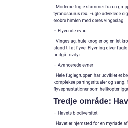
: Moderne fugle stammer fra en grup
tyranosaurus rex. Fugle udviklede sig
erobre himlen med deres vingeslag.
– Flyvende evne
: Vingeslag, hule knogler og en let kr
stand til at flyve. Flyvning giver fug
undgå rovdyr.
– Avancerede evner
: Hele fuglegruppen har udviklet et br
komplekse parringsritualer og sang. 
flyvepræstationer som helikopterligg
Tredje område: Ha
– Havets biodiversitet
: Havet er hjemsted for en myriade af