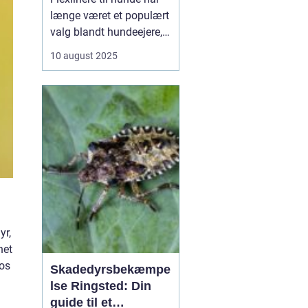
længe været et populært
valg blandt hundeejere,
der ønsker at give deres
10 august 2025
firbenede ven frihed til at
udforske omgivelserne,
samtidig med at de
beholder kontrollen.
Denne artikel dykker ned
i de mange ...
yr,
net
hos
Skadedyrsbekæmpe
lse Ringsted: Din
guide til et