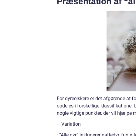
Præsentation af “al
For dyreelskere er det afgørende at 
opdeles i forskellige klassifikationer
nogle vigtige punkter, der vil hjælpe
– Variation
: “Alle dyr” inkluderer pattedyr, fugle,