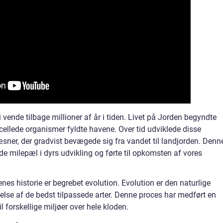
i vende tilbage millioner af år i tiden. Livet på Jorden begyndte
ncellede organismer fyldte havene. Over tid udviklede disse
sner, der gradvist bevægede sig fra vandet til landjorden. Denn
 milepæl i dyrs udvikling og førte til opkomsten af vores
s historie er begrebet evolution. Evolution er den naturlige
else af de bedst tilpassede arter. Denne proces har medført en
il forskellige miljøer over hele kloden.