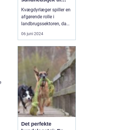
sygdomsbehandling
Kvægdyrlæger spiller en
afgørende rolle i
landbrugssektoren, da
de sørger for sundheden
06 juni 2024
og velfærden hos en af
de mest værdifulde
husdyrbestande -
kvæget. I dagens
landbrug er det ikke blot
vigtigt at yde den bedste
pleje til disse dyr, men
e
også at s...
Det perfekte