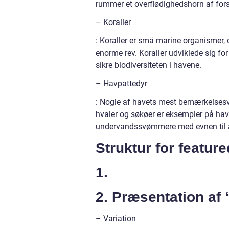
rummer et overflødighedshorn af forsk
– Koraller
: Koraller er små marine organismer, d
enorme rev. Koraller udviklede sig fo
sikre biodiversiteten i havene.
– Havpattedyr
: Nogle af havets mest bemærkelsesværd
hvaler og søkøer er eksempler på havpa
undervandssvømmere med evnen til a
Struktur for featur
1.
2. Præsentation af 
– Variation