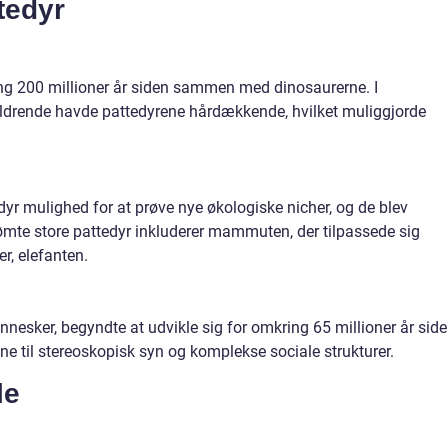
tedyr
ing 200 millioner år siden sammen med dinosaurerne. I
ldrende havde pattedyrene hårdækkende, hvilket muliggjorde
dyr mulighed for at prøve nye økologiske nicher, og de blev
rømte store pattedyr inkluderer mammuten, der tilpassede sig
r, elefanten.
nnesker, begyndte at udvikle sig for omkring 65 millioner år side
e til stereoskopisk syn og komplekse sociale strukturer.
le