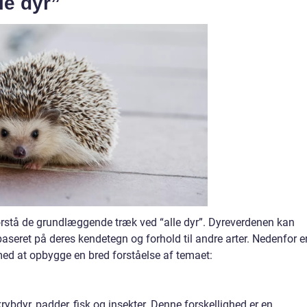
le dyr”
forstå de grundlæggende træk ved “alle dyr”. Dyreverdenen kan
 baseret på deres kendetegn og forhold til andre arter. Nedenfor e
 med at opbygge en bred forståelse af temaet:
 krybdyr, padder, fisk og insekter. Denne forskellighed er en