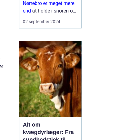
Nørrebro er meget mere
end
at holde i snoren og
gå et par runder i parken.
02 september 2024
Det fordrer både ansvar,
kendskab til
hundeadfær...
r
er
Alt om
kvægdyrlæger: Fra
sundhedstjek til