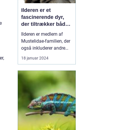
Ilderen er et
fascinerende dyr,
e
der tiltrækker både
dyreejere og
Ilderen er medlem af
dyreelskere på
Mustelidae-familien, der
grund af sin unikke
også inkluderer andre
personlighed og
små rovdyr som mår,
er,
18 januar 2024
charme
odder og grævling.
Ilderen er kendt for sit
slanke krop, korte ben og
karakteristiske lange
hale. Denne artikel vil
præsentere en
dybdegående
undersøgelse af ilde...