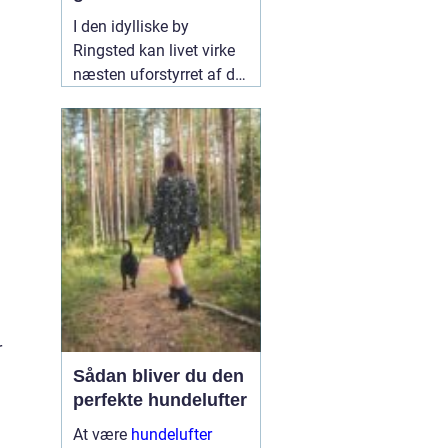
skadedyrfrit hjem
I den idylliske by
Ringsted kan livet virke
næsten uforstyrret af de
travle storbyers stress og
jag. Men selv her kan
hverdagen pludseligt
blive forstyrret af
uønskede gæster - vi
taler selvfølgelig om
11
september 2024
r
Sådan bliver du den
perfekte hundelufter
At være
hundelufter