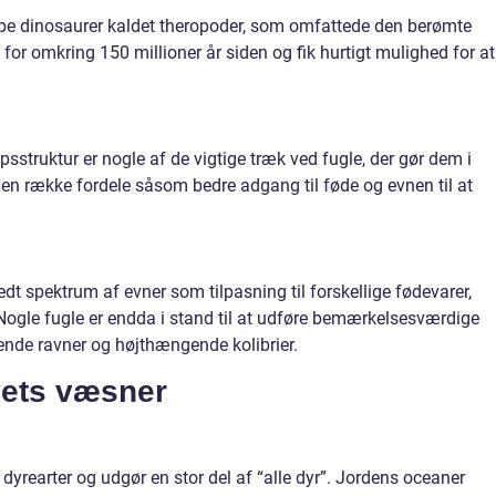
pe dinosaurer kaldet theropoder, som omfattede den berømte
 for omkring 150 millioner år siden og fik hurtigt mulighed for at
opsstruktur er nogle af de vigtige træk ved fugle, der gør dem i
le en række fordele såsom bedre adgang til føde og evnen til at
edt spektrum af evner som tilpasning til forskellige fødevarer,
Nogle fugle er endda i stand til at udføre bemærkelsesværdige
ende ravner og højthængende kolibrier.
vets væsner
 dyrearter og udgør en stor del af “alle dyr”. Jordens oceaner