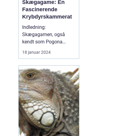
Skægagame: En
Fascinerende
Krybdyrskammerat
Indledning:
Skægagamen, også
kendt som Pogona
Vitticeps, er et
18 januar 2024
fascinerende krybdyr,
som har vundet en stor
popularitet blandt
dyreejere og dyreelskere.
Med sit karakteristiske
udseende og forståelige
adfærd er skægagamen
et favoritvalg som
kæledyr....