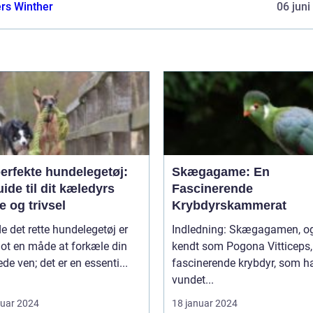
rs Winther
06 juni
erfekte hundelegetøj:
Skægagame: En
ide til dit kæledyrs
Fascinerende
 og trivsel
Krybdyrskammerat
de det rette hundelegetøj er
Indledning: Skægagamen, også
lot en måde at forkæle din
kendt som Pogona Vitticeps, 
ede ven; det er en essenti...
fascinerende krybdyr, som h
vundet...
ruar 2024
18 januar 2024