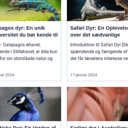
pagos dyr: En unik
Safari Dyr: En Oplevels
versitet du bør kende til
over det sædvanlige
: Galapagos øhavet,
Introduktion til Safari Dyr [Skriv et
ende i Stillehavet, er ikke kun
spændende og fængende afs
for sin storslåede natur og
der får læserens interesse ved
uar 2024
17 januar 2024