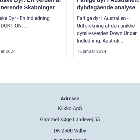
tiske Dyr: En Verden af
Farlige dyr i Australien
inerende Skabninger
dybdegående analyse
ske Dyr - En Indledning
Farlige dyr i Australien -
INTRODUKTION: ...
Udforskning af den unikke
dyrelivsverden Down Under
Indledning: Australi...
uar 2024
16 januar 2024
Adresse