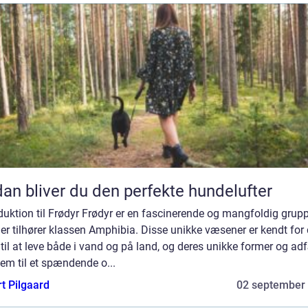
an bliver du den perfekte hundelufter
duktion til Frødyr Frødyr er en fascinerende og mangfoldig grup
der tilhører klassen Amphibia. Disse unikke væsener er kendt for
til at leve både i vand og på land, og deres unikke former og ad
em til et spændende o...
t Pilgaard
02 september