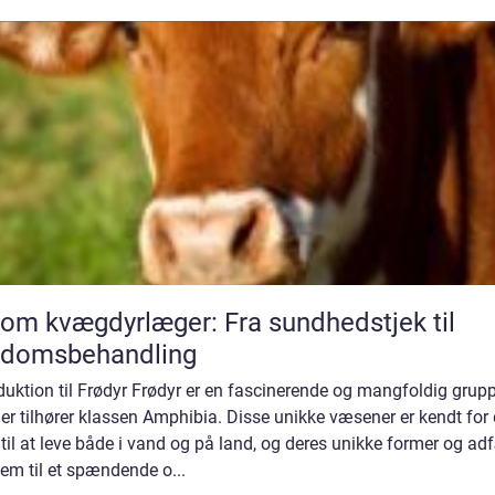
 om kvægdyrlæger: Fra sundhedstjek til
gdomsbehandling
duktion til Frødyr Frødyr er en fascinerende og mangfoldig grup
der tilhører klassen Amphibia. Disse unikke væsener er kendt for
til at leve både i vand og på land, og deres unikke former og ad
em til et spændende o...