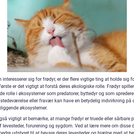
interesserer sig for frødyr, er der flere vigtige ting at holde sig fo
første er det vigtigt at forstå deres økologiske rolle. Frødyr spille
de rolle i økosystemer som predatorer, byttedyr og som spredere 
lstedeværelse eller fravær kan have en betydelig indvirkning på 
liggende økosystemer.
gså vigtigt at bemærke, at mange frødyr er truede eller sårbare 
af levesteder, forurening og sygdom. Ved at lære mere om disse 
 bedre udstyret til at bevare deres levesteder og hjælpe med at b