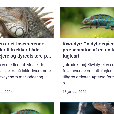
en er et fascinerende
Kiwi-dyr: En dybdegåe
der tiltrækker både
præsentation af en uni
ejere og dyreelskere på
fugleart
 af sin unikke
n er medlem af Mustelidae-
[Introduktion] Kiwi-dyret er e
onlighed og charme
en, der også inkluderer andre
fascinerende og unik fugleart
ovdyr som mår, odder og
tilhører ordenen Apterygifor
o...
uar 2024
18 januar 2024