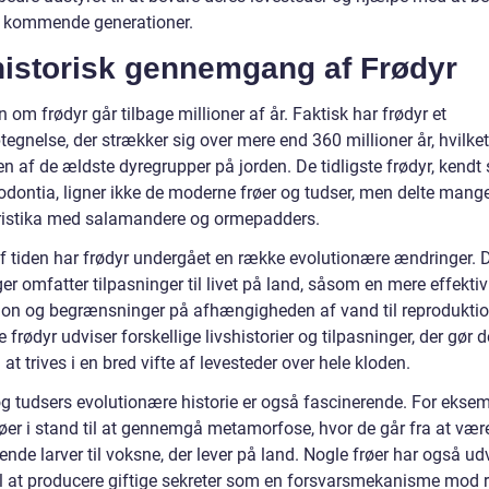
 kommende generationer.
historisk gennemgang af Frødyr
n om frødyr går tilbage millioner af år. Faktisk har frødyr et
tegnelse, der strækker sig over mere end 360 millioner år, hvilket
en af de ældste dyregrupper på jorden. De tidligste frødyr, kend
todontia, ligner ikke de moderne frøer og tudser, men delte mang
ristika med salamandere og ormepadders.
 af tiden har frødyr undergået en række evolutionære ændringer. 
r omfatter tilpasninger til livet på land, såsom en mere effektiv
tion og begrænsninger på afhængigheden af vand til reproduktio
frødyr udviser forskellige livshistorier og tilpasninger, der gør 
l at trives i en bred vifte af levesteder over hele kloden.
og tudsers evolutionære historie er også fascinerende. For eksem
røer i stand til at gennemgå metamorfose, hvor de går fra at vær
nde larver til voksne, der lever på land. Nogle frøer har også udv
il at producere giftige sekreter som en forsvarsmekanisme mod r