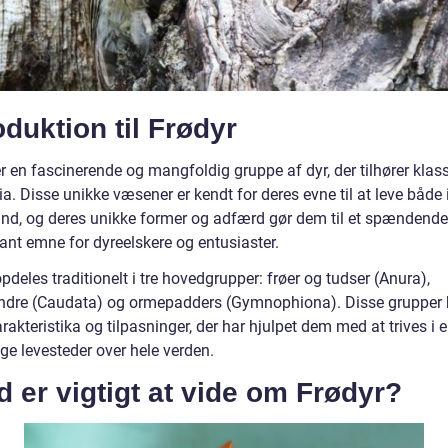
oduktion til Frødyr
r en fascinerende og mangfoldig gruppe af dyr, der tilhører klas
. Disse unikke væsener er kendt for deres evne til at leve både 
and, og deres unikke former og adfærd gør dem til et spændend
ant emne for dyreelskere og entusiaster.
pdeles traditionelt i tre hovedgrupper: frøer og tudser (Anura),
dre (Caudata) og ormepadders (Gymnophiona). Disse grupper 
rakteristika og tilpasninger, der har hjulpet dem med at trives i
ige levesteder over hele verden.
 er vigtigt at vide om Frødyr?