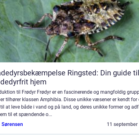
dedyrsbekæmpelse Ringsted: Din guide til
dedyrfrit hjem
duktion til Frødyr Frødyr er en fascinerende og mangfoldig grup
der tilhører klassen Amphibia. Disse unikke væsener er kendt for
til at leve både i vand og på land, og deres unikke former og ad
em til et spændende o...
e Sørensen
11 september