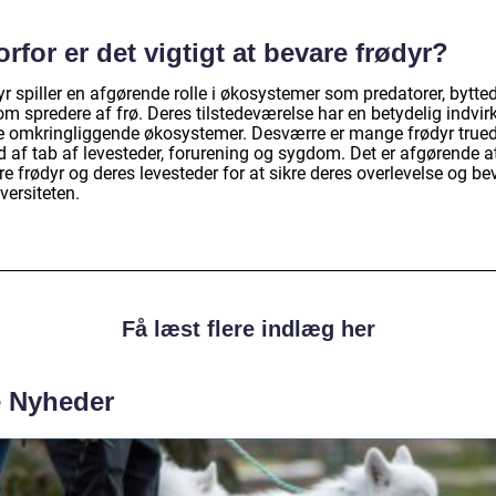
rfor er det vigtigt at bevare frødyr?
r spiller en afgørende rolle i økosystemer som predatorer, bytte
m spredere af frø. Deres tilstedeværelse har en betydelig indvir
e omkringliggende økosystemer. Desværre er mange frødyr true
d af tab af levesteder, forurening og sygdom. Det er afgørende a
e frødyr og deres levesteder for at sikre deres overlevelse og be
versiteten.
Få læst flere indlæg her
e Nyheder