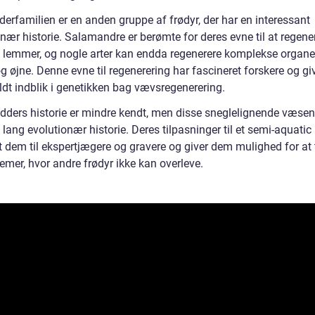
erfamilien er en anden gruppe af frødyr, der har en interessant
nær historie. Salamandre er berømte for deres evne til at regene
 lemmer, og nogle arter kan endda regenerere komplekse organ
g øjne. Denne evne til regenerering har fascineret forskere og giv
ldt indblik i genetikken bag vævsregenerering.
ders historie er mindre kendt, men disse sneglelignende væsen
lang evolutionær historie. Deres tilpasninger til et semi-aquatic l
t dem til ekspertjægere og gravere og giver dem mulighed for at t
emer, hvor andre frødyr ikke kan overleve.