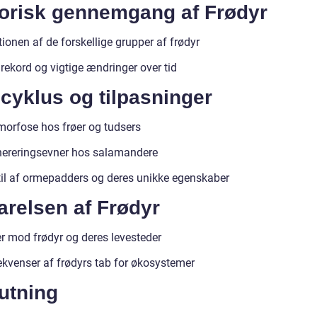
torisk gennemgang af Frødyr
ionen af de forskellige grupper af frødyr
rekord og vigtige ændringer over tid
cyklus og tilpasninger
orfose hos frøer og tudsers
ereringsevner hos salamandere
til af ormepadders og deres unikke egenskaber
arelsen af Frødyr
er mod frødyr og deres levesteder
kvenser af frødyrs tab for økosystemer
utning