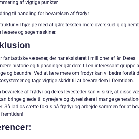
mering af vigtige punkter
ring til handling for bevarelsen af frødyr
truktur vil hjælpe med at gøre teksten mere overskuelig og nemt
e læsere og søgemaskiner.
klusion
r fantastiske væsener, der har eksisteret i millioner af år. Deres
nære historie og tilpasninger gør dem til en interessant gruppe a
ge og beundre. Ved at lære mere om frødyr kan vi bedre forstå 
økosystemer og tage vigtige skridt til at bevare dem i fremtiden.
bevarelse af frødyr og deres levesteder kan vi sikre, at disse v
kan bringe glæde til dyreejere og dyreelskere i mange generation
r. Så lad os sætte fokus på frødyr og arbejde sammen for at be
 fremtiden!
erencer: