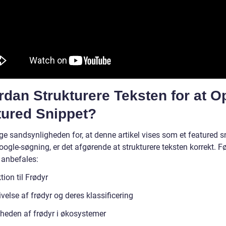
dan Strukturere Teksten for at O
tured Snippet?
ge sandsynligheden for, at denne artikel vises som et featured s
ogle-søgning, er det afgørende at strukturere teksten korrekt. F
 anbefales:
tion til Frødyr
velse af frødyr og deres klassificering
gheden af frødyr i økosystemer