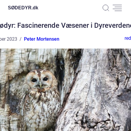
SØDEDYR.
dk
rødyr: Fascinerende Væsener i Dyreverden
red
ber 2023
Peter Mortensen