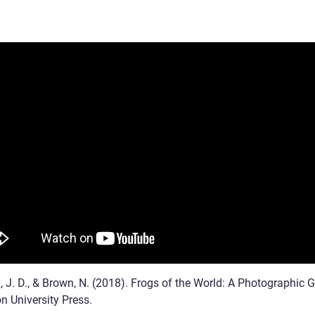
 J. D., & Brown, N. (2018). Frogs of the World: A Photographic G
n University Press.