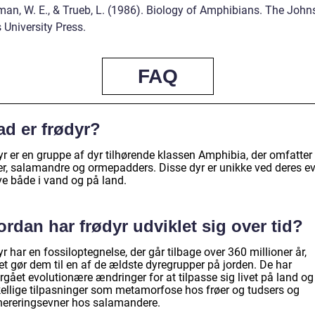
man, W. E., & Trueb, L. (1986). Biology of Amphibians. The John
 University Press.
FAQ
ad er frødyr?
r er en gruppe af dyr tilhørende klassen Amphibia, der omfatter 
er, salamandre og ormepadders. Disse dyr er unikke ved deres evn
ve både i vand og på land.
rdan har frødyr udviklet sig over tid?
r har en fossiloptegnelse, der går tilbage over 360 millioner år,
et gør dem til en af de ældste dyregrupper på jorden. De har
gået evolutionære ændringer for at tilpasse sig livet på land og
kellige tilpasninger som metamorfose hos frøer og tudsers og
nereringsevner hos salamandere.