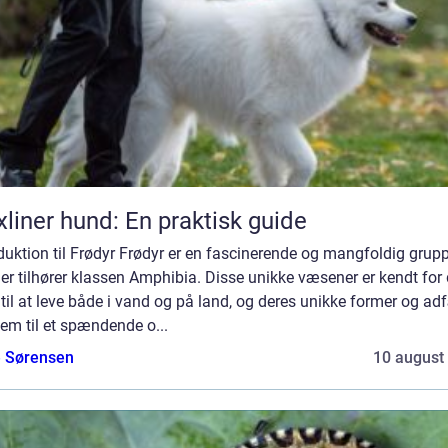
xliner hund: En praktisk guide
duktion til Frødyr Frødyr er en fascinerende og mangfoldig grup
der tilhører klassen Amphibia. Disse unikke væsener er kendt for
til at leve både i vand og på land, og deres unikke former og ad
em til et spændende o...
e Sørensen
10 august