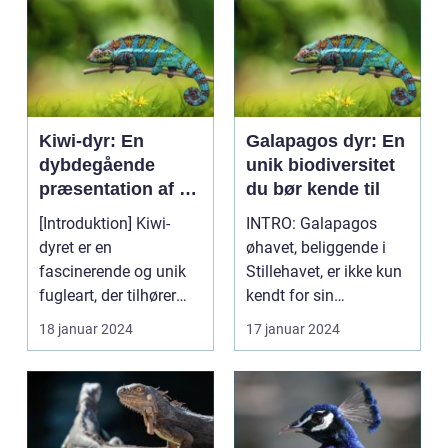
Kiwi-dyr: En
Galapagos dyr: En
dybdegående
unik biodiversitet
præsentation af en
du bør kende til
unik fugleart
[Introduktion] Kiwi-
INTRO: Galapagos
dyret er en
øhavet, beliggende i
fascinerende og unik
Stillehavet, er ikke kun
fugleart, der tilhører
kendt for sin
ordenen
storslåede natur og
18 januar 2024
17 januar 2024
Apterygiformes o...
bet...