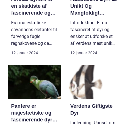
en skatkiste af
Unikt Og
fascinerende og
Mangfoldigt
unikke væsener,
Dyreliv
Fra majestætiske
Introduktion: Er du
der beboer
savannens elefanter til
fascineret af dyr og
kontinentets
farverige fugle i
ønsker at udforske et
forskellige
regnskovene og de
af verdens mest unikke
økosystemer
elegante rovdyr i
og mangfoldige...
12 januar 2024
12 januar 2024
ørken...
Pantere er
Verdens Giftigste
majestætiske og
Dyr
fascinerende dyr,
Indledning: Uanset om
som har tiltrukket