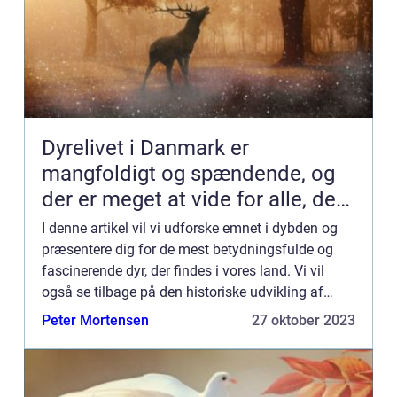
Dyrelivet i Danmark er
mangfoldigt og spændende, og
der er meget at vide for alle, der
er interesseret i danske dyr
I denne artikel vil vi udforske emnet i dybden og
præsentere dig for de mest betydningsfulde og
fascinerende dyr, der findes i vores land. Vi vil
også se tilbage på den historiske udvikling af
danske dyr og hvordan dyrelivet har ændret sig
Peter Mortensen
27 oktober 2023
over tid. ...