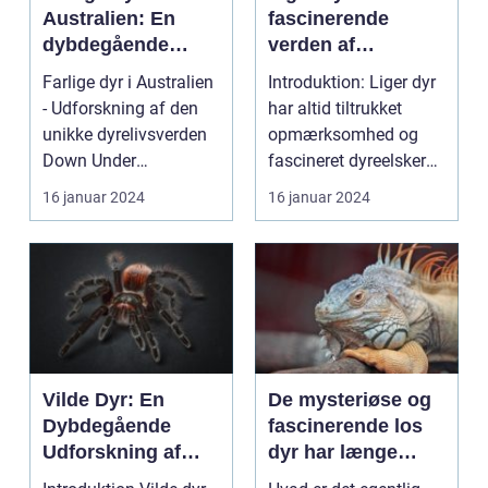
Australien: En
fascinerende
dybdegående
verden af
analyse
hybridkrydsninger
Farlige dyr i Australien
Introduktion: Liger dyr
- Udforskning af den
har altid tiltrukket
unikke dyrelivsverden
opmærksomhed og
Down Under
fascineret dyreelskere
Indledning: Australi...
og forskere. I d...
16 januar 2024
16 januar 2024
Vilde Dyr: En
De mysteriøse og
Dybdegående
fascinerende los
Udforskning af
dyr har længe
Naturens
været et emne af