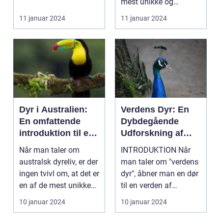
mest unikke og
ikoniske dyrearter. Fra
11 januar 2024
11 januar 2024
d...
Dyr i Australien:
Verdens Dyr: En
En omfattende
Dybdegående
introduktion til en
Udforskning af
unik dyreverden
Naturens Juveler
Når man taler om
INTRODUKTION Når
australsk dyreliv, er der
man taler om "verdens
ingen tvivl om, at det er
dyr", åbner man en dør
en af de mest unikke
til en verden af
og fascine...
fascinerende kreatur...
10 januar 2024
10 januar 2024