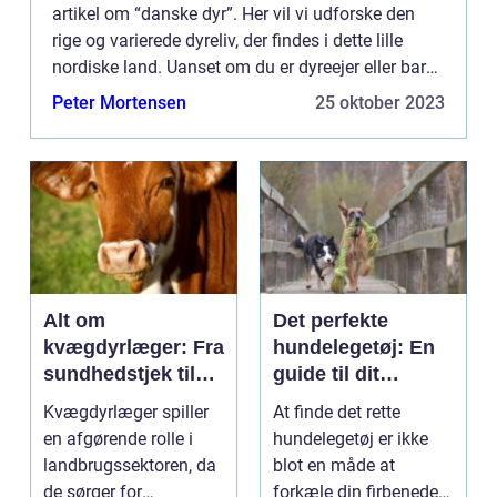
artikel om “danske dyr”. Her vil vi udforske den
rige og varierede dyreliv, der findes i dette lille
nordiske land. Uanset om du er dyreejer eller bare
en dyreelsker, vil denne artikel give di...
Peter Mortensen
25 oktober 2023
Alt om
Det perfekte
kvægdyrlæger: Fra
hundelegetøj: En
sundhedstjek til
guide til dit
sygdomsbehandli
kæledyrs glæde
Kvægdyrlæger spiller
At finde det rette
ng
og trivsel
en afgørende rolle i
hundelegetøj er ikke
landbrugssektoren, da
blot en måde at
de sørger for
forkæle din firbenede