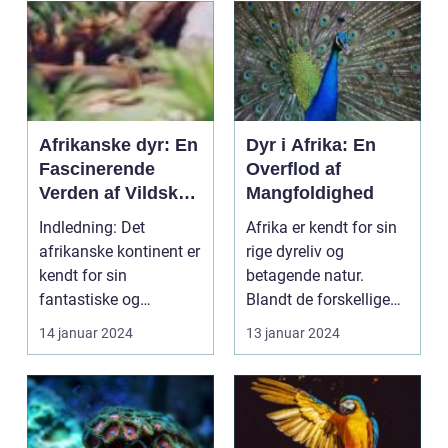
Afrikanske dyr: En
Dyr i Afrika: En
Fascinerende
Overflod af
Verden af Vildskab
Mangfoldighed
og Skønhed
Indledning: Det
Afrika er kendt for sin
afrikanske kontinent er
rige dyreliv og
kendt for sin
betagende natur.
fantastiske og
Blandt de forskellige
ekstremt varierede
kontinenter er Afrika...
14 januar 2024
13 januar 2024
dyreliv. Fra...