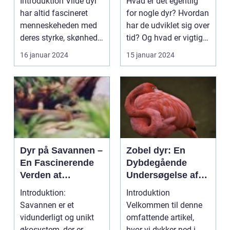
Introduktion Vilde dyr
Hvad er det egentlig
Skabninger
interesse for
har altid fascineret
for nogle dyr? Hvordan
dyreejere og
menneskeheden med
har de udviklet sig over
dyreelskere over
deres styrke, skønhed
tid? Og hvad er vigtigt
hele verden
og unikke adfærd...
at vide...
16 januar 2024
15 januar 2024
Dyr på Savannen –
Zobel dyr: En
En Fascinerende
Dybdegående
Verden at
Undersøgelse af
Udforske
Naturens Elegante
Introduktion:
Introduktion
Skabning
Savannen er et
Velkommen til denne
vidunderligt og unikt
omfattende artikel,
økosystem, der er
hvor vi dykker ned i