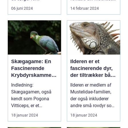
sundheden og
ven; det er en essenti...
06 juni 2024
14 februar 2024
velfærden...
Skægagame: En
Ilderen er et
Fascinerende
fascinerende dyr,
Krybdyrskammera
der tiltrækker både
t
dyreejere og
Indledning:
Ilderen er medlem af
dyreelskere på
Skægagamen, også
Mustelidae-familien,
grund af sin
kendt som Pogona
der også inkluderer
unikke
Vitticeps, er et
andre små rovdyr som
personlighed og
fascinerende krybdyr,
mår, odder og græ...
18 januar 2024
18 januar 2024
charme
som har vundet...