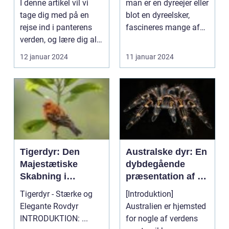
I denne artikel vil vi
man er en dyreejer eller
sig stor interesse
tage dig med på en
blot en dyreelsker,
og beundring fra
rejse ind i panterens
fascineres mange af
dyreejere og
verden, og lære dig alt
verdens mest ...
dyreelskere over
hvad du behø...
12 januar 2024
11 januar 2024
hele verden
Tigerdyr: Den
Australske dyr: En
Majestætiske
dybdegående
Skabning i
præsentation af en
Dyreverdenen
fascinerende
Tigerdyr - Stærke og
[Introduktion]
dyreverden
Elegante Rovdyr
Australien er hjemsted
INTRODUKTION: ...
for nogle af verdens