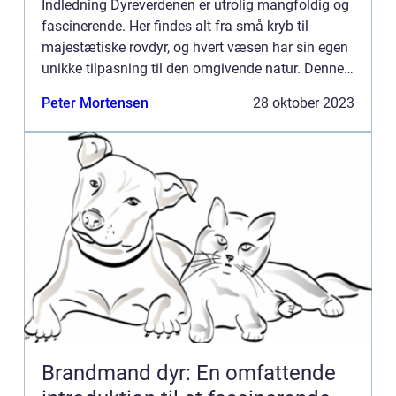
Indledning Dyreverdenen er utrolig mangfoldig og
fascinerende. Her findes alt fra små kryb til
majestætiske rovdyr, og hvert væsen har sin egen
unikke tilpasning til den omgivende natur. Denne
artikel dykker ned i emnet “alle dyr” og præs...
Peter Mortensen
28 oktober 2023
Brandmand dyr: En omfattende