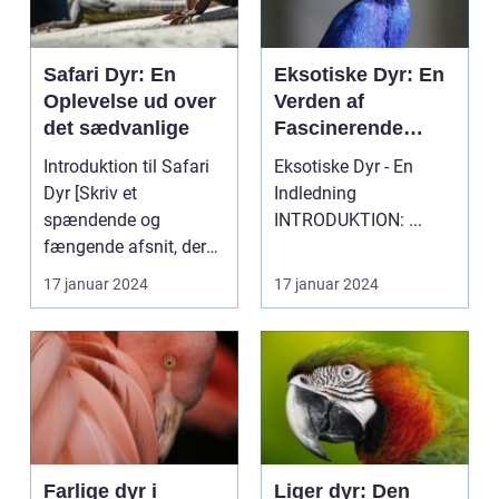
Safari Dyr: En
Eksotiske Dyr: En
Oplevelse ud over
Verden af
det sædvanlige
Fascinerende
Skabninger
Introduktion til Safari
Eksotiske Dyr - En
Dyr [Skriv et
Indledning
spændende og
INTRODUKTION: ...
fængende afsnit, der
får læserens interesse
17 januar 2024
17 januar 2024
ved ...
Farlige dyr i
Liger dyr: Den