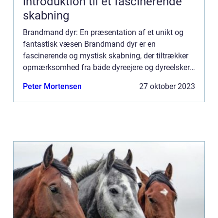
introduktion til et fascinerende
skabning
Brandmand dyr: En præsentation af et unikt og
fantastisk væsen Brandmand dyr er en
fascinerende og mystisk skabning, der tiltrækker
opmærksomhed fra både dyreejere og dyreelskere
over hele verden. Deres unikke udseende og evner
Peter Mortensen
27 oktober 2023
gør dem til et spænden...