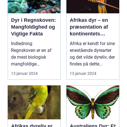
Dyr i Regnskoven:
Afrikas dyr – en
Mangfoldighed og
præsentation af
Vigtige Fakta
kontinentets
imponerende
Indledning:
Afrika er kendt for sine
dyreliv
Regnskoven er en af
enestående dyrearter
de mest biologisk
og det vilde dyreliv, der
mangfoldige
findes på dette
levesteder på jorden og
kontinent. F...
13 januar 2024
13 januar 2024
er hjemsted fo...
Afrikas dyreliv er
Australiens Dyr: Et