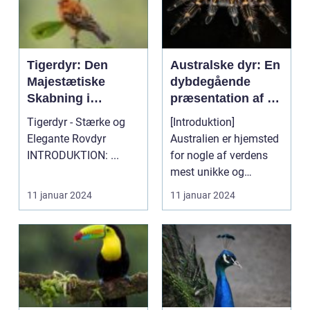
Tigerdyr: Den
Australske dyr: En
Majestætiske
dybdegående
Skabning i
præsentation af en
Dyreverdenen
fascinerende
Tigerdyr - Stærke og
[Introduktion]
dyreverden
Elegante Rovdyr
Australien er hjemsted
INTRODUKTION: ...
for nogle af verdens
mest unikke og
ikoniske dyrearter. Fra
11 januar 2024
11 januar 2024
d...