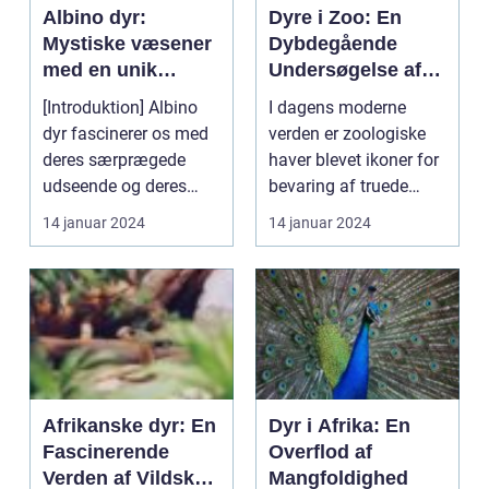
Albino dyr:
Dyre i Zoo: En
Mystiske væsener
Dybdegående
med en unik
Undersøgelse af
skønhed
Dyrehold i
[Introduktion] Albino
I dagens moderne
Zoologiske Haver
dyr fascinerer os med
verden er zoologiske
deres særprægede
haver blevet ikoner for
udseende og deres
bevaring af truede
unikke genetik. De m...
dyrearter og et ste...
14 januar 2024
14 januar 2024
Afrikanske dyr: En
Dyr i Afrika: En
Fascinerende
Overflod af
Verden af Vildskab
Mangfoldighed