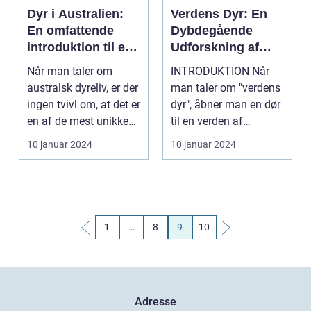
Dyr i Australien:
Verdens Dyr: En
En omfattende
Dybdegående
introduktion til en
Udforskning af
unik dyreverden
Naturens Juveler
Når man taler om
INTRODUKTION Når
australsk dyreliv, er der
man taler om "verdens
ingen tvivl om, at det er
dyr", åbner man en dør
en af de mest unikke
til en verden af
og fascine...
fascinerende kreatur...
10 januar 2024
10 januar 2024
1
…
8
9
10
Adresse