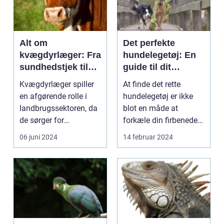
Alt om
Det perfekte
kvægdyrlæger: Fra
hundelegetøj: En
sundhedstjek til
guide til dit
sygdomsbehandli
kæledyrs glæde
Kvægdyrlæger spiller
At finde det rette
ng
og trivsel
en afgørende rolle i
hundelegetøj er ikke
landbrugssektoren, da
blot en måde at
de sørger for
forkæle din firbenede
sundheden og
ven; det er en essenti...
06 juni 2024
14 februar 2024
velfærden...