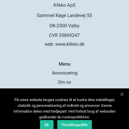
web:
www.klikko.dk
Menu
Annoncering
Om os
Cookies
På vores website bruges cookies til at huske dine indstillinger,
Kontakt os
statistik og personalisering af indhold og annoncer. Denne
Sitemap
information deles med tredjepart. Ved fortsat brug af websiden
godkender du cookiepolitikken.
Ok
Privatlivspolitik