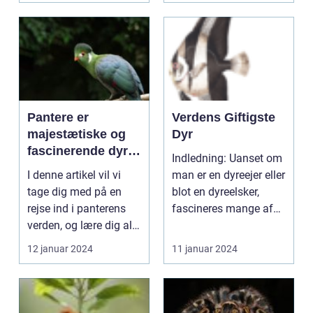
Pantere er
Verdens Giftigste
majestætiske og
Dyr
fascinerende dyr,
Indledning: Uanset om
som har tiltrukket
I denne artikel vil vi
man er en dyreejer eller
sig stor interesse
tage dig med på en
blot en dyreelsker,
og beundring fra
rejse ind i panterens
fascineres mange af
dyreejere og
verden, og lære dig alt
verdens mest ...
dyreelskere over
hvad du behø...
12 januar 2024
11 januar 2024
hele verden