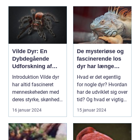
Vilde Dyr: En
De mysteriøse og
Dybdegående
fascinerende los
Udforskning af
dyr har længe
Naturens
været et emne af
Introduktion Vilde dyr
Hvad er det egentlig
Skabninger
interesse for
har altid fascineret
for nogle dyr? Hvordan
dyreejere og
menneskeheden med
har de udviklet sig over
dyreelskere over
deres styrke, skønhed
tid? Og hvad er vigtigt
hele verden
og unikke adfærd...
at vide...
16 januar 2024
15 januar 2024