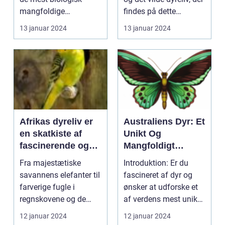
mangfoldige
findes på dette
levesteder på jorden og
kontinent. F...
13 januar 2024
13 januar 2024
er hjemsted fo...
Afrikas dyreliv er
Australiens Dyr: Et
en skatkiste af
Unikt Og
fascinerende og
Mangfoldigt
unikke væsener,
Dyreliv
Fra majestætiske
Introduktion: Er du
der beboer
savannens elefanter til
fascineret af dyr og
kontinentets
farverige fugle i
ønsker at udforske et
forskellige
regnskovene og de
af verdens mest unikke
økosystemer
elegante rovdyr i
og mangfoldige...
12 januar 2024
12 januar 2024
ørken...