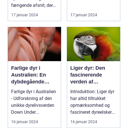
fængende afsnit, der
får læserens interesse
17 januar 2024
17 januar 2024
ved ...
Farlige dyr i
Liger dyr: Den
Australien: En
fascinerende
dybdegående
verden af
analyse
hybridkrydsninger
Farlige dyr i Australien
Introduktion: Liger dyr
- Udforskning af den
har altid tiltrukket
unikke dyrelivsverden
opmærksomhed og
Down Under
fascineret dyreelskere
Indledning: Australi...
og forskere. I d...
16 januar 2024
16 januar 2024