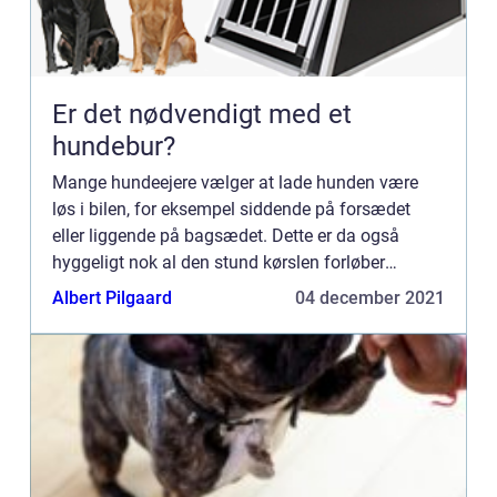
Er det nødvendigt med et
hundebur?
Mange hundeejere vælger at lade hunden være
løs i bilen, for eksempel siddende på forsædet
eller liggende på bagsædet. Dette er da også
hyggeligt nok al den stund kørslen forløber
problemfrit. Men en skarp undvige manøvre, en
Albert Pilgaard
04 december 2021
hård opbremsning eller e...