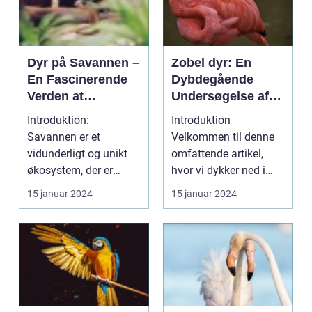
Dyr på Savannen –
Zobel dyr: En
En Fascinerende
Dybdegående
Verden at
Undersøgelse af
Udforske
Naturens Elegante
Introduktion:
Introduktion
Skabning
Savannen er et
Velkommen til denne
vidunderligt og unikt
omfattende artikel,
økosystem, der er
hvor vi dykker ned i
hjemsted for et bredt
verdenen af zobel dyr.
15 januar 2024
15 januar 2024
udvalg ...
Hv...