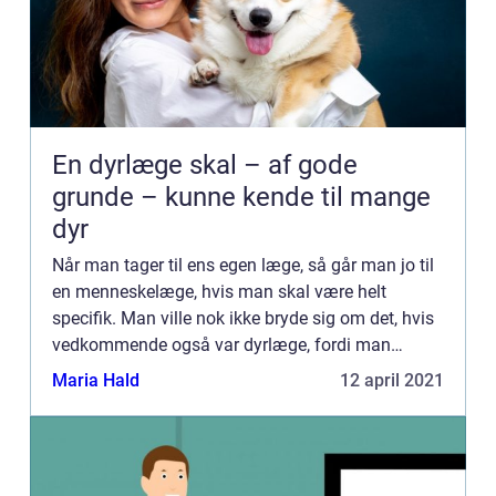
En dyrlæge skal – af gode
grunde – kunne kende til mange
dyr
Når man tager til ens egen læge, så går man jo til
en menneskelæge, hvis man skal være helt
specifik. Man ville nok ikke bryde sig om det, hvis
vedkommende også var dyrlæge, fordi man
forestiller sig noget med, at doktoren så lige
Maria Hald
12 april 2021
kommer fra dynget n...