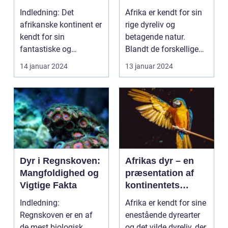
og Skønhed
Indledning: Det
Afrika er kendt for sin
afrikanske kontinent er
rige dyreliv og
kendt for sin
betagende natur.
fantastiske og
Blandt de forskellige
ekstremt varierede
kontinenter er Afrika...
14 januar 2024
13 januar 2024
dyreliv. Fra...
Dyr i Regnskoven:
Afrikas dyr – en
Mangfoldighed og
præsentation af
Vigtige Fakta
kontinentets
imponerende
Indledning:
Afrika er kendt for sine
dyreliv
Regnskoven er en af
enestående dyrearter
de mest biologisk
og det vilde dyreliv, der