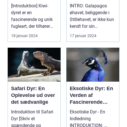
unik fugleart
[Introduktion] Kiwi-
INTRO: Galapagos
dyret er en
øhavet, beliggende i
fascinerende og unik
Stillehavet, er ikke kun
fugleart, der tilhører
kendt for sin
ordenen
storslåede natur og
18 januar 2024
17 januar 2024
Apterygiformes o...
bet...
Safari Dyr: En
Eksotiske Dyr: En
Oplevelse ud over
Verden af
det sædvanlige
Fascinerende
Skabninger
Introduktion til Safari
Eksotiske Dyr - En
Dyr [Skriv et
Indledning
spændende og
INTRODUKTION: ...