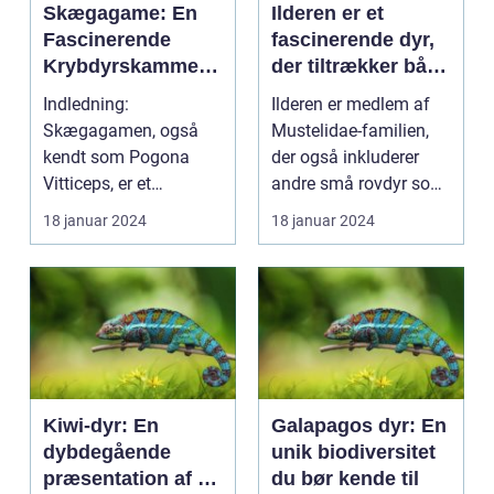
Skægagame: En
Ilderen er et
Fascinerende
fascinerende dyr,
Krybdyrskammera
der tiltrækker både
t
dyreejere og
Indledning:
Ilderen er medlem af
dyreelskere på
Skægagamen, også
Mustelidae-familien,
grund af sin
kendt som Pogona
der også inkluderer
unikke
Vitticeps, er et
andre små rovdyr som
personlighed og
fascinerende krybdyr,
mår, odder og græ...
18 januar 2024
18 januar 2024
charme
som har vundet...
Kiwi-dyr: En
Galapagos dyr: En
dybdegående
unik biodiversitet
præsentation af en
du bør kende til